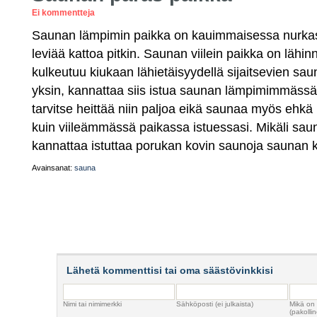
Ei kommentteja
Saunan lämpimin paikka on kauimmaisessa nurkass
leviää kattoa pitkin. Saunan viilein paikka on lähinnä
kulkeutuu kiukaan lähietäisyydellä sijaitsevien saun
yksin, kannattaa siis istua saunan lämpimimmässä k
tarvitse heittää niin paljoa eikä saunaa myös ehk
kuin viileämmässä paikassa istuessasi. Mikäli sau
kannattaa istuttaa porukan kovin saunoja saunan 
Avainsanat:
sauna
Lähetä kommenttisi tai oma säästövinkkisi
Nimi tai nimimerkki
Sähköposti (ei julkaista)
Mikä on
(pakollin