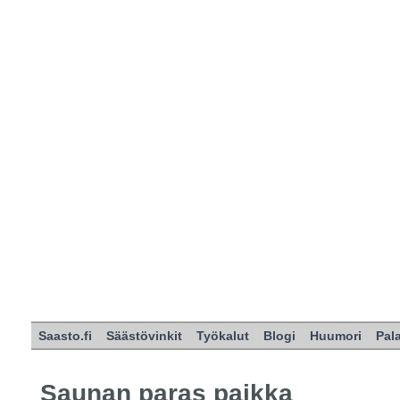
Saasto.fi
Säästövinkit
Työkalut
Blogi
Huumori
Pal
Saunan paras paikka