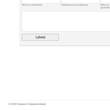
Nimi tai nimimerkki
Sähköposti (ei julkaista)
Mikä on
(pakollin
© 2026 Saasto.fi Säästövinkkejä