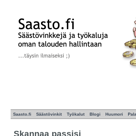
Saasto.fi
Säästövinkit
Työkalut
Blogi
Huumori
Pal
Skannaa passisi