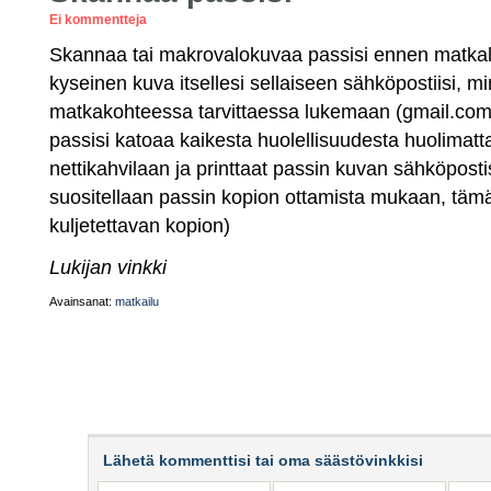
Ei kommentteja
Skannaa tai makrovalokuvaa passisi ennen matkall
kyseinen kuva itsellesi sellaiseen sähköpostiisi, m
matkakohteessa tarvittaessa lukemaan (gmail.com
passisi katoaa kaikesta huolellisuudesta huolimatt
nettikahvilaan ja printtaat passin kuvan sähköposti
suositellaan passin kopion ottamista mukaan, täm
kuljetettavan kopion)
Lukijan vinkki
Avainsanat:
matkailu
Lähetä kommenttisi tai oma säästövinkkisi