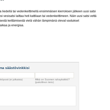
ssa liedellä tai vedenkeittimellä ensimmäisen kierroksen jälkeen uusi satsi
 vesisatsi laittaa heti kattilaan tai vedenkeittimeen. Näin uusi satsi vettä
estä keittämisestä vielä vähän lämpimänä olevat vastukset
 aikaa ja energiaa.
ma säästövinkkisi
köposti (ei julkaista)
Mikä on Suomen rahayksikkö?
(pakollinen tieto)