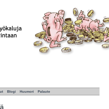
ut
Blogi
Huumori
Palaute
tä