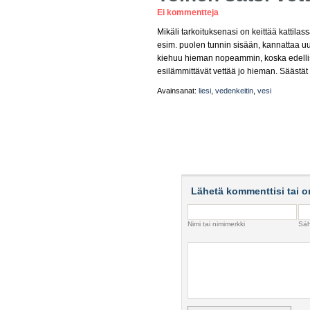
Ei kommentteja
Mikäli tarkoituksenasi on keittää kattila
esim. puolen tunnin sisään, kannattaa uusi
kiehuu hieman nopeammin, koska edellis
esilämmittävät vettää jo hieman. Säästät
Avainsanat:
liesi
,
vedenkeitin
,
vesi
Lähetä kommenttisi tai o
Nimi tai nimimerkki
Säh