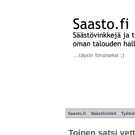
Saasto.fi
Säästövinkit
Työkal
Toinen satsi vet