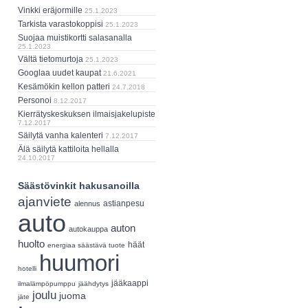
Vinkki eräjormille
25.1.2023
Tarkista varastokoppisi
25.1.2023
Suojaa muistikortti salasanalla
25.1.2023
Vältä tietomurtoja
25.1.2023
Googlaa uudet kaupat
21.6.2021
Kesämökin kellon patteri
24.7.2018
Personoi
8.12.2017
Kierrätyskeskuksen ilmaisjakelupiste
7.12.2017
Säilytä vanha kalenteri
7.12.2017
Älä säilytä kattiloita hellalla
24.10.2017
Säästövinkit hakusanoilla
ajanviete
astianpesu
alennus
auto
auton
autokauppa
huolto
häät
energiaa säästävä tuote
huumori
hotelli
jääkaappi
ilmalämpöpumppu
jäähdytys
joulu
juoma
jäte