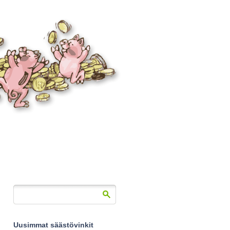
Uusimmat säästövinkit