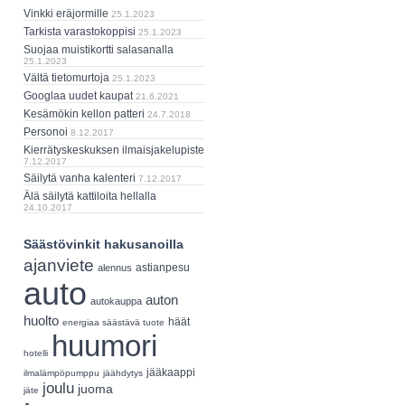
Vinkki eräjormille
25.1.2023
Tarkista varastokoppisi
25.1.2023
Suojaa muistikortti salasanalla
25.1.2023
Vältä tietomurtoja
25.1.2023
Googlaa uudet kaupat
21.6.2021
Kesämökin kellon patteri
24.7.2018
Personoi
8.12.2017
Kierrätyskeskuksen ilmaisjakelupiste
7.12.2017
Säilytä vanha kalenteri
7.12.2017
Älä säilytä kattiloita hellalla
24.10.2017
Säästövinkit hakusanoilla
ajanviete
astianpesu
alennus
auto
auton
autokauppa
huolto
häät
energiaa säästävä tuote
huumori
hotelli
jääkaappi
ilmalämpöpumppu
jäähdytys
joulu
juoma
jäte