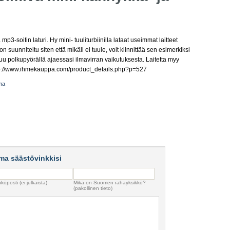
p3-soitin laturi. Hy mini- tuuliturbiinilla lataat useimmat laitteet
suunniteltu siten että mikäli ei tuule, voit kiinnittää sen esimerkiksi
tuu polkupyörällä ajaessasi ilmavirran vaikutuksesta. Laitetta myy
p://www.ihmekauppa.com/product_details.php?p=527
ima
ma säästövinkkisi
köposti (ei julkaista)
Mikä on Suomen rahayksikkö?
(pakollinen tieto)