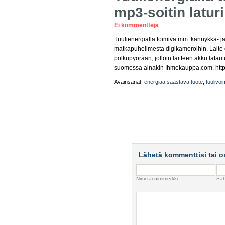
mp3-soitin laturi
Ei kommentteja
Tuulienergialla toimiva mm. kännykkä- ja m
matkapuhelimesta digikameroihin. Laite on 
polkupyörään, jolloin laitteen akku latau
suomessa ainakin Ihmekauppa.com. htt
Avainsanat:
energiaa säästävä tuote
,
tuulivo
Lähetä kommenttisi tai o
Nimi tai nimimerkki
Säh