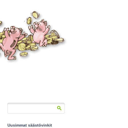
Uusimmat säästövinkit