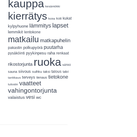
kauppa
kesämökki
kierrätys
koti
kukat
koira
lapset
lämmitys
kylpyhuone
lemmikit
lentokone
matkailu
matkapuhelin
puutarha
polkupyörä
pakastin
pyykinpesu
pysäköinti
raha
renkaat
ruoka
rikostorjunta
sähkö
siivous
talous
sauna
suihku
taksi
talvi
tietokone
terveys
tienaus
tankkaus
vaatteet
tulostin
vahingontorjunta
vesi
valaistus
wc