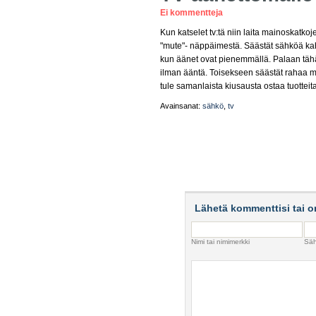
Ei kommentteja
Kun katselet tv:tä niin laita mainoskatko
"mute"- näppäimestä. Säästät sähköä ka
kun äänet ovat pienemmällä. Palaan täh
ilman ääntä. Toisekseen säästät rahaa my
tule samanlaista kiusausta ostaa tuotteit
Avainsanat:
sähkö
,
tv
Lähetä kommenttisi tai o
Nimi tai nimimerkki
Säh