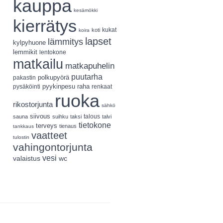
kauppa
kesämökki
kierrätys
koti
kukat
koira
lapset
lämmitys
kylpyhuone
lemmikit
lentokone
matkailu
matkapuhelin
puutarha
polkupyörä
pakastin
pyykinpesu
pysäköinti
raha
renkaat
ruoka
rikostorjunta
sähkö
siivous
talous
sauna
suihku
taksi
talvi
tietokone
terveys
tienaus
tankkaus
vaatteet
tulostin
vahingontorjunta
vesi
valaistus
wc