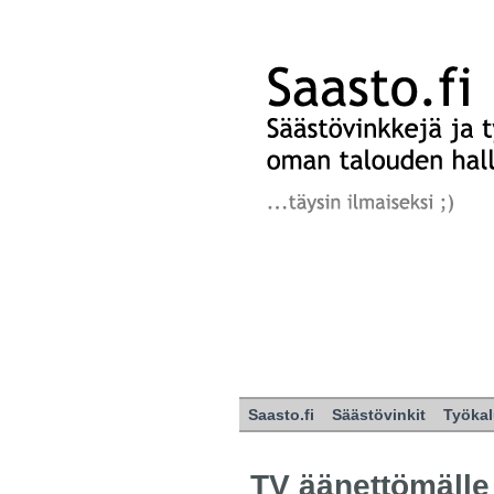
Saasto.fi
Säästövinkit
Työkal
TV äänettömälle