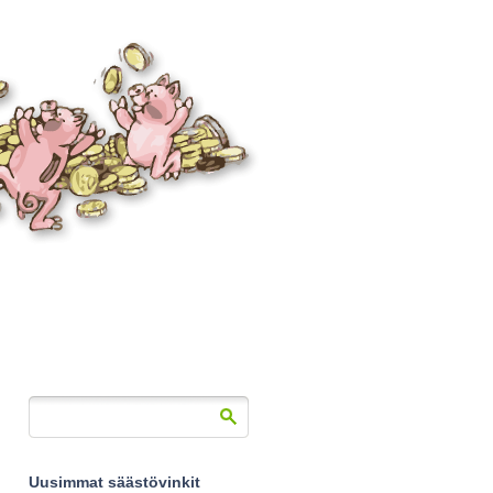
Uusimmat säästövinkit