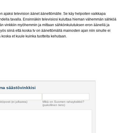
jen ajaksi television äänet äänettömälle. Se käy helpoiten vaikkapa
hdella tavalla. Ensinnäkin televisiosi kuluttaa hieman vähemmän sähköä
än vinkkiin myöhemmin ja mittaan sähkönkulutuksen eron äänellä ja
ös siinä että koska tv on äänettömällä mainosten ajan niin sinulle ei
a koska et kuule kuinka tuotteita kehutaan.
ma säästövinkkisi
köposti (ei julkaista)
Mikä on Suomen rahayksikkö?
(pakollinen tieto)