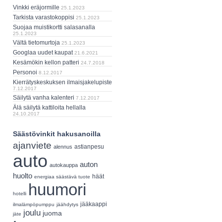
Vinkki eräjormille
25.1.2023
Tarkista varastokoppisi
25.1.2023
Suojaa muistikortti salasanalla
25.1.2023
Vältä tietomurtoja
25.1.2023
Googlaa uudet kaupat
21.6.2021
Kesämökin kellon patteri
24.7.2018
Personoi
8.12.2017
Kierrätyskeskuksen ilmaisjakelupiste
7.12.2017
Säilytä vanha kalenteri
7.12.2017
Älä säilytä kattiloita hellalla
24.10.2017
Säästövinkit hakusanoilla
ajanviete
astianpesu
alennus
auto
auton
autokauppa
huolto
häät
energiaa säästävä tuote
huumori
hotelli
jääkaappi
ilmalämpöpumppu
jäähdytys
joulu
juoma
jäte