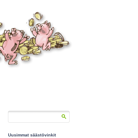
Uusimmat säästövinkit