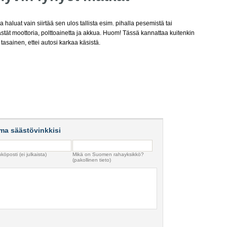
a haluat vain siirtää sen ulos tallista esim. pihalla pesemistä tai
ästät moottoria, polttoainetta ja akkua. Huom! Tässä kannattaa kuitenkin
tasainen, ettei autosi karkaa käsistä.
ma säästövinkkisi
köposti (ei julkaista)
Mikä on Suomen rahayksikkö?
(pakollinen tieto)