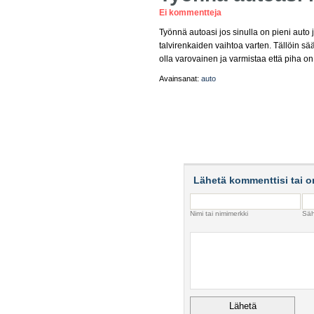
Ei kommentteja
Työnnä autoasi jos sinulla on pieni auto j
talvirenkaiden vaihtoa varten. Tällöin sä
olla varovainen ja varmistaa että piha on 
Avainsanat:
auto
Lähetä kommenttisi tai o
Nimi tai nimimerkki
Säh