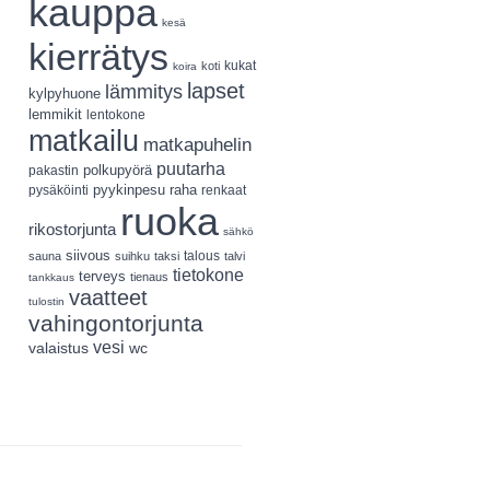
kauppa
kesä
kierrätys
koti
kukat
koira
lapset
lämmitys
kylpyhuone
lemmikit
lentokone
matkailu
matkapuhelin
puutarha
polkupyörä
pakastin
pyykinpesu
pysäköinti
raha
renkaat
ruoka
rikostorjunta
sähkö
siivous
talous
sauna
suihku
taksi
talvi
tietokone
terveys
tienaus
tankkaus
vaatteet
tulostin
vahingontorjunta
vesi
valaistus
wc