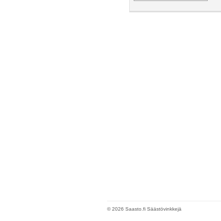
© 2026 Saasto.fi Säästövinkkejä