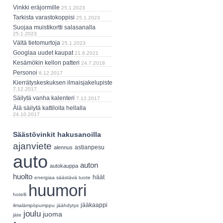
Vinkki eräjormille
25.1.2023
Tarkista varastokoppisi
25.1.2023
Suojaa muistikortti salasanalla
25.1.2023
Vältä tietomurtoja
25.1.2023
Googlaa uudet kaupat
21.6.2021
Kesämökin kellon patteri
24.7.2018
Personoi
8.12.2017
Kierrätyskeskuksen ilmaisjakelupiste
7.12.2017
Säilytä vanha kalenteri
7.12.2017
Älä säilytä kattiloita hellalla
24.10.2017
Säästövinkit hakusanoilla
ajanviete
astianpesu
alennus
auto
auton
autokauppa
huolto
häät
energiaa säästävä tuote
huumori
hotelli
jääkaappi
ilmalämpöpumppu
jäähdytys
joulu
juoma
jäte