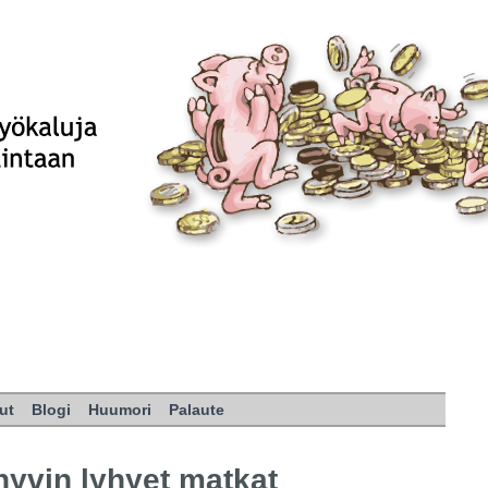
ut
Blogi
Huumori
Palaute
hyvin lyhyet matkat