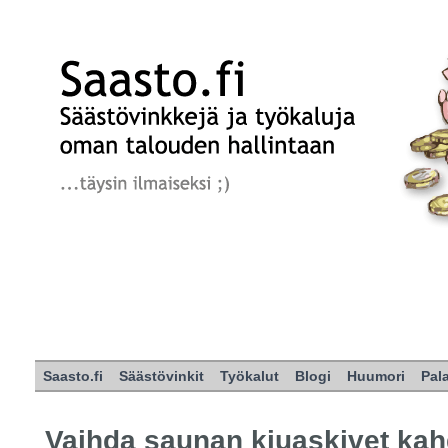
Saasto.fi
Säästövinkit
Työkalut
Blogi
Huumori
Pal
Vaihda saunan kiuaskivet ka