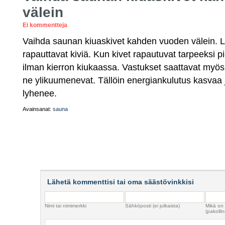
välein
Ei kommentteja
Vaihda saunan kiuaskivet kahden vuoden välein. 
rapauttavat kiviä. Kun kivet rapautuvat tarpeeksi p
ilman kierron kiukaassa. Vastukset saattavat myös pe
ne ylikuumenevat. Tällöin energiankulutus kasvaa 
lyhenee.
Avainsanat:
sauna
Lähetä kommenttisi tai oma säästövinkkisi
Nimi tai nimimerkki
Sähköposti (ei julkaista)
Mikä on
(pakollin