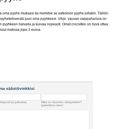
ta oma pyyhe mukaasi tai merkitse se valkoinen pyyhe jollakin. Tällöin
 pyyhetelineestä juuri oma pyyhkeesi. Vihje: vauvan vaippaharsoa on
n pyyhkeen halvalla ja kuivaa nopeasti. Omat crocsitkin on hyvä ottaa
ossut maksaa jopa 3 euroa.
ma säästövinkkisi
köposti (ei julkaista)
Mikä on Suomen rahayksikkö?
(pakollinen tieto)