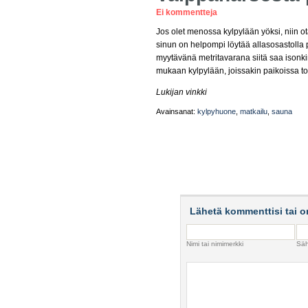
Ei kommentteja
Jos olet menossa kylpylään yöksi, niin o
sinun on helpompi löytää allasosastolla
myytävänä metritavarana siitä saa isonki
mukaan kylpylään, joissakin paikoissa t
Lukijan vinkki
Avainsanat:
kylpyhuone
,
matkailu
,
sauna
Lähetä kommenttisi tai o
Nimi tai nimimerkki
Säh