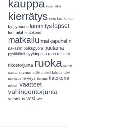
kauppa
kesämökki
kierrätys
koti
kukat
koira
lapset
lämmitys
kylpyhuone
lemmikit
lentokone
matkailu
matkapuhelin
puutarha
polkupyörä
pakastin
pyykinpesu
pysäköinti
raha
renkaat
ruoka
rikostorjunta
sähkö
siivous
talous
sauna
suihku
taksi
talvi
tietokone
terveys
tienaus
tankkaus
vaatteet
tulostin
vahingontorjunta
vesi
valaistus
wc