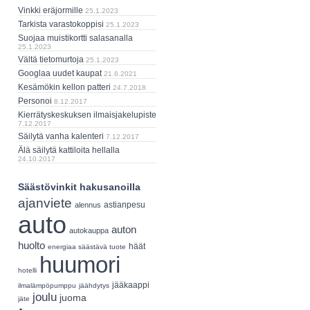
Vinkki eräjormille
25.1.2023
Tarkista varastokoppisi
25.1.2023
Suojaa muistikortti salasanalla
25.1.2023
Vältä tietomurtoja
25.1.2023
Googlaa uudet kaupat
21.6.2021
Kesämökin kellon patteri
24.7.2018
Personoi
8.12.2017
Kierrätyskeskuksen ilmaisjakelupiste
7.12.2017
Säilytä vanha kalenteri
7.12.2017
Älä säilytä kattiloita hellalla
24.10.2017
Säästövinkit hakusanoilla
ajanviete
astianpesu
alennus
auto
auton
autokauppa
huolto
häät
energiaa säästävä tuote
huumori
hotelli
jääkaappi
ilmalämpöpumppu
jäähdytys
joulu
juoma
jäte