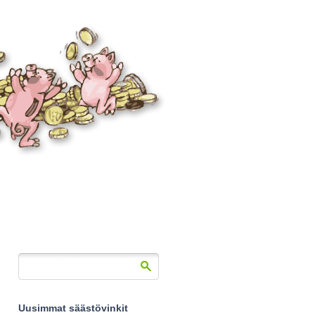
Uusimmat säästövinkit