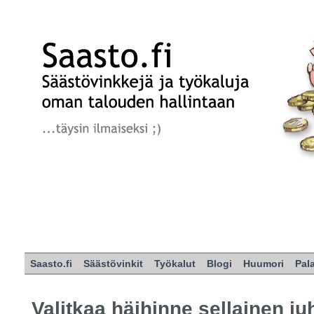
Saasto.fi
Säästövinkit
Työkalut
Blogi
Huumori
Pal
Valitkaa häihinne sellainen ju