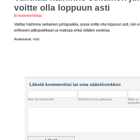
voitte olla loppuun asti
Ei kommentteja
Valitse häihinne sellainen juhlapaikka, jossa voitte olla loppuun asti, niin et
erilliseen jatkopaikkaan ja maksaa ehkä siitäkin vuokraa.
Avainsanat:
häät
Lähetä kommenttisi tai oma säästövinkkisi
Nimi tai nimimerkki
Sähköposti (ei julkaista)
Mikä on
(pakollin