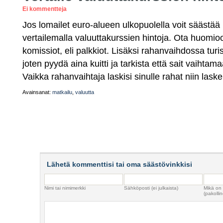
Ei kommentteja
Jos lomailet euro-alueen ulkopuolella voit sääst
vertailemalla valuuttakurssien hintoja. Ota huomi
komissiot, eli palkkiot. Lisäksi rahanvaihdossa turi
joten pyydä aina kuitti ja tarkista että sait vaihta
Vaikka rahanvaihtaja laskisi sinulle rahat niin lask
Avainsanat:
matkailu
,
valuutta
Lähetä kommenttisi tai oma säästövinkkisi
Nimi tai nimimerkki
Sähköposti (ei julkaista)
Mikä on
(pakollin