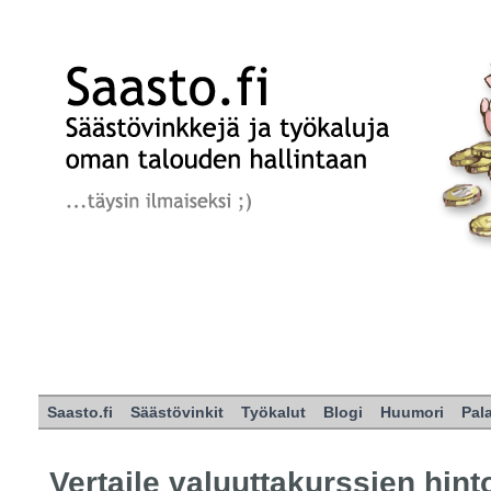
Saasto.fi
Säästövinkit
Työkalut
Blogi
Huumori
Pal
Vertaile valuuttakurssien hint