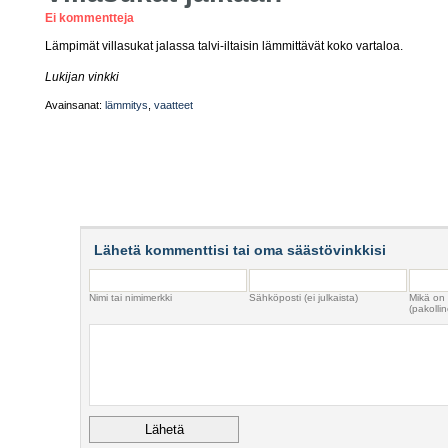
Ei kommentteja
Lämpimät villasukat jalassa talvi-iltaisin lämmittävät koko vartaloa.
Lukijan vinkki
Avainsanat:
lämmitys
,
vaatteet
Lähetä kommenttisi tai oma säästövinkkisi
Nimi tai nimimerkki
Sähköposti (ei julkaista)
Mikä on
(pakollin