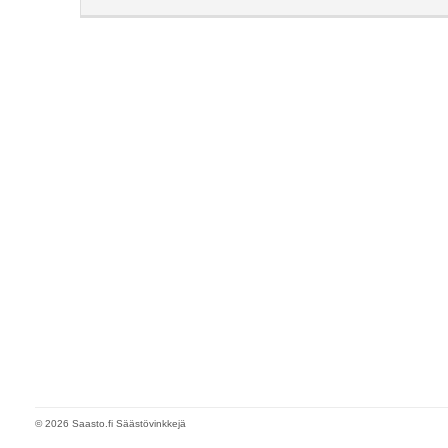
© 2026 Saasto.fi Säästövinkkejä