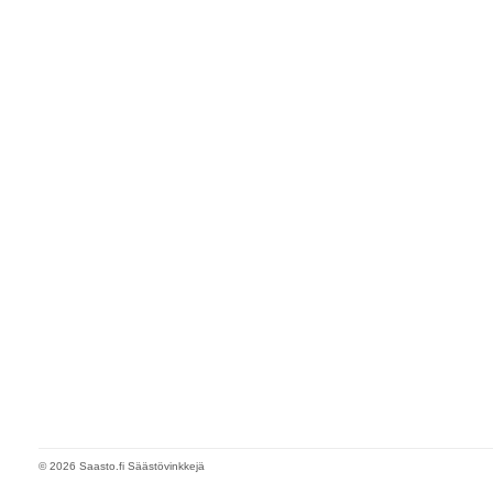
© 2026 Saasto.fi Säästövinkkejä