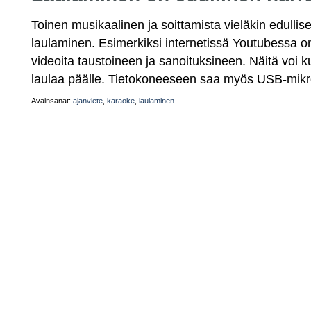
Toinen musikaalinen ja soittamista vieläkin edulli
laulaminen. Esimerkiksi internetissä Youtubessa on
videoita taustoineen ja sanoituksineen. Näitä voi k
laulaa päälle. Tietokoneeseen saa myös USB-mikro
Avainsanat:
ajanviete
,
karaoke
,
laulaminen