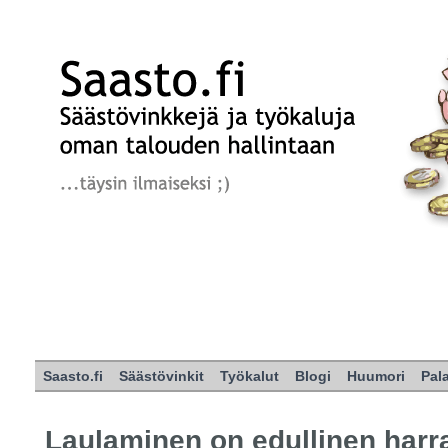
Saasto.fi
Säästövinkit
Työkalut
Blogi
Huumori
Pal
Laulaminen on edullinen harr