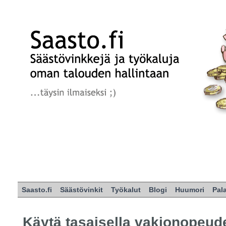
Saasto.fi
Säästövinkit
Työkalut
Blogi
Huumori
Pal
Käytä tasaisella vakionopeud