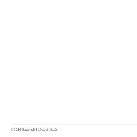
© 2026 Saasto.fi Säästövinkkejä