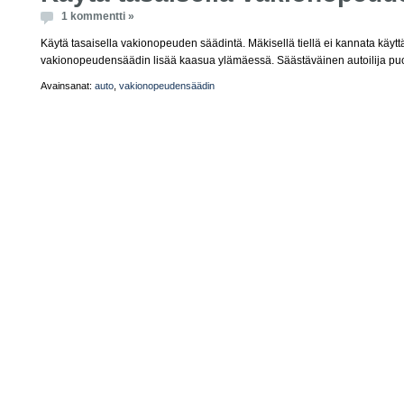
1 kommentti »
Käytä tasaisella vakionopeuden säädintä. Mäkisellä tiellä ei kannata käyttä
vakionopeudensäädin lisää kaasua ylämäessä. Säästäväinen autoilija puo
Avainsanat:
auto
,
vakionopeudensäädin