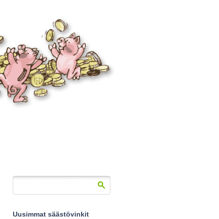
Uusimmat säästövinkit