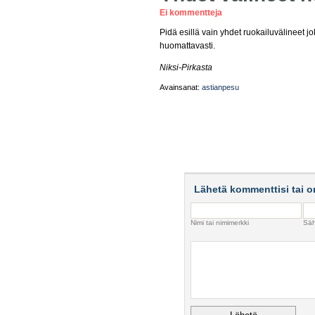
Ei kommentteja
Pidä esillä vain yhdet ruokailuvälineet 
huomattavasti.
Niksi-Pirkasta
Avainsanat:
astianpesu
Lähetä kommenttisi tai o
Nimi tai nimimerkki
Säh