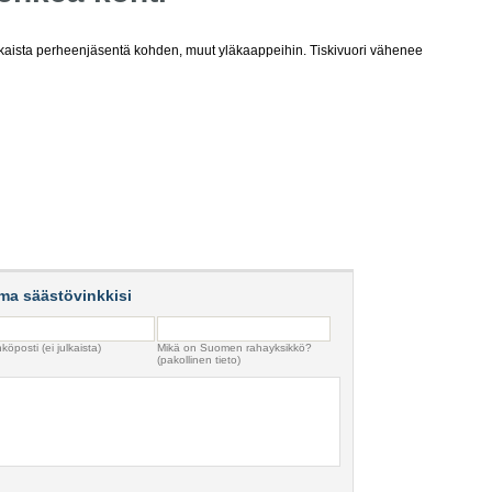
jokaista perheenjäsentä kohden, muut yläkaappeihin. Tiskivuori vähenee
ma säästövinkkisi
köposti (ei julkaista)
Mikä on Suomen rahayksikkö?
(pakollinen tieto)