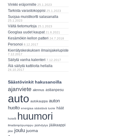
Vinkki eräjormille
25.1.2023
Tarkista varastokoppisi
25.1.2023
Suojaa muistikortti salasanalla
25.1.2023
Vältä tietomurtoja
25.1.2023
Googlaa uudet kaupat
21.6.2021
Kesämökin kellon patteri
24.7.2018
Personoi
8.12.2017
Kierrätyskeskuksen ilmaisjakelupiste
7.12.2017
Säilytä vanha kalenteri
7.12.2017
Älä säilytä kattiloita hellalla
24.10.2017
Säästövinkit hakusanoilla
ajanviete
astianpesu
alennus
auto
auton
autokauppa
huolto
häät
energiaa säästävä tuote
huumori
hotelli
jääkaappi
ilmalämpöpumppu
jäähdytys
joulu
juoma
jäte