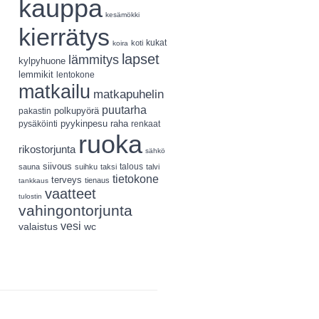
kauppa
kesämökki
kierrätys
koti
kukat
koira
lapset
lämmitys
kylpyhuone
lemmikit
lentokone
matkailu
matkapuhelin
puutarha
polkupyörä
pakastin
pyykinpesu
pysäköinti
raha
renkaat
ruoka
rikostorjunta
sähkö
siivous
talous
sauna
suihku
taksi
talvi
tietokone
terveys
tienaus
tankkaus
vaatteet
tulostin
vahingontorjunta
vesi
valaistus
wc