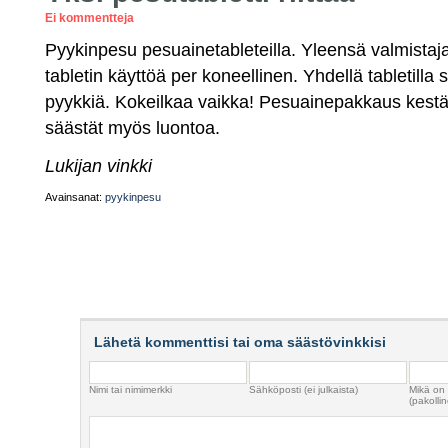
Ei kommentteja
Pyykinpesu pesuainetableteilla. Yleensä valmistaj
tabletin käyttöä per koneellinen. Yhdellä tabletilla
pyykkiä. Kokeilkaa vaikka! Pesuainepakkaus kest
säästät myös luontoa.
Lukijan vinkki
Avainsanat:
pyykinpesu
Lähetä kommenttisi tai oma säästövinkkisi
Nimi tai nimimerkki
Sähköposti (ei julkaista)
Mikä on
(pakollin