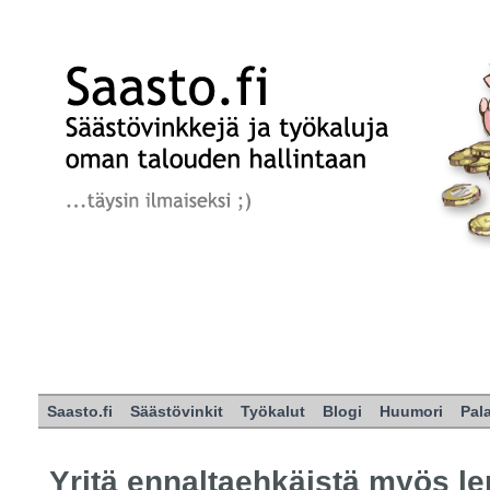
Saasto.fi
Säästövinkit
Työkalut
Blogi
Huumori
Pal
Yritä ennaltaehkäistä myös l