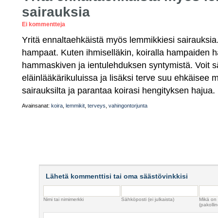
sairauksia
Ei kommentteja
Yritä ennaltaehkäistä myös lemmikkiesi sairauksia.
hampaat. Kuten ihmiselläkin, koiralla hampaiden h
hammaskiven ja ientulehduksen syntymistä. Voit 
eläinlääkärikuluissa ja lisäksi terve suu ehkäisee
sairauksilta ja parantaa koirasi hengityksen hajua.
Avainsanat:
koira
,
lemmikit
,
terveys
,
vahingontorjunta
Lähetä kommenttisi tai oma säästövinkkisi
Nimi tai nimimerkki
Sähköposti (ei julkaista)
Mikä on
(pakollin