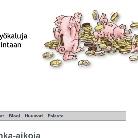
ut
Blogi
Huumori
Palaute
uhka-aikoja