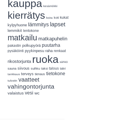
kauppa
kesämökki
kierrätys
koti
kukat
koira
lapset
lämmitys
kylpyhuone
lemmikit
lentokone
matkailu
matkapuhelin
puutarha
polkupyörä
pakastin
pyykinpesu
pysäköinti
raha
renkaat
ruoka
rikostorjunta
sähkö
siivous
talous
sauna
suihku
taksi
talvi
tietokone
terveys
tienaus
tankkaus
vaatteet
tulostin
vahingontorjunta
vesi
valaistus
wc