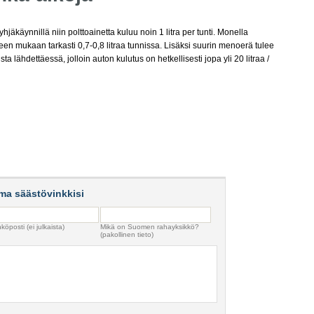
hjäkäynnillä niin polttoainetta kuluu noin 1 litra per tunti. Monella
oneen mukaan tarkasti 0,7-0,8 litraa tunnissa. Lisäksi suurin menoerä tulee
sta lähdettäessä, jolloin auton kulutus on hetkellisesti jopa yli 20 litraa /
ma säästövinkkisi
köposti (ei julkaista)
Mikä on Suomen rahayksikkö?
(pakollinen tieto)