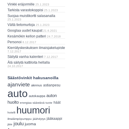
Vinkki eräjormille
25.1.2023
Tarkista varastokoppisi
25.1.2023
Suojaa muistikortti salasanalla
25.1.2023
Vältä tietomurtoja
25.1.2023
Googlaa uudet kaupat
21.6.2021
Kesämökin kellon patteri
24.7.2018
Personoi
8.12.2017
Kierrätyskeskuksen ilmaisjakelupiste
7.12.2017
Säilytä vanha kalenteri
7.12.2017
Älä säilytä kattiloita hellalla
24.10.2017
Säästövinkit hakusanoilla
ajanviete
astianpesu
alennus
auto
auton
autokauppa
huolto
häät
energiaa säästävä tuote
huumori
hotelli
jääkaappi
ilmalämpöpumppu
jäähdytys
joulu
juoma
jäte