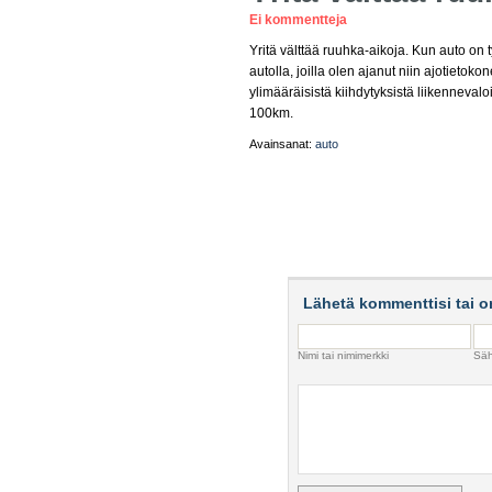
Ei kommentteja
Yritä välttää ruuhka-aikoja. Kun auto on ty
autolla, joilla olen ajanut niin ajotietok
ylimääräisistä kiihdytyksistä liikennevaloi
100km.
Avainsanat:
auto
Lähetä kommenttisi tai o
Nimi tai nimimerkki
Säh