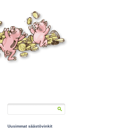
Uusimmat säästövinkit