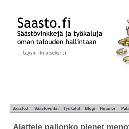
Saasto.fi
Säästövinkit
Työkalut
Blogi
Huumori
Pal
Ajattele paljonko pienet meno