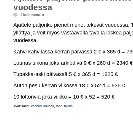
vuodessa
1 kommentti »
Ajattele paljonko pienet menot tekevät vuodessa.
yllättyä ja voit myös vastaavalla tavalla laskea pa
vuodessa.
Kahvi kahvilassa kerran päivässä 2 € x 365 d = 73
Lounas ulkona joka arkipäivä 9 € x 260 d = 2340 €
Tupakka-aski päivässä 5 € x 365 d = 1825 €
Auton pesu kerran viikossa 18 € x 52 d = 936 €
10 lottoriviä joka viikko = 10 € x 52 = 520 €
Avainsanat:
itsekuri
,
kauppa
,
raha
,
talous