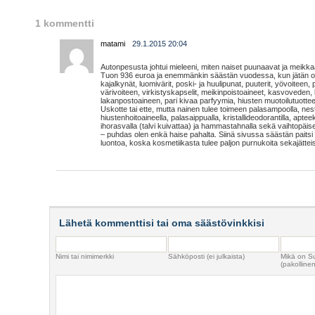
1 kommentti
matami
29.1.2015 20:04
Autonpesusta johtui mieleeni, miten naiset puunaavat ja meikka
Tuon 936 euroa ja enemmänkin säästän vuodessa, kun jätän ost
kajalkynät, luomivärit, poski- ja huulipunat, puuterit, yövoiteen,
värivoiteen, virkistyskapselit, meikinpoistoaineet, kasvoveden,
lakanpostoaineen, pari kivaa parfyymia, hiusten muotoilutuottee
Uskotte tai ette, mutta nainen tulee toimeen palasampoolla, nes
hiustenhoitoaineella, palasaippualla, kristallideodorantilla, aptee
ihorasvalla (talvi kuivattaa) ja hammastahnalla sekä vaihtopäis
– puhdas olen enkä haise pahalta. Siinä sivussa säästän paits
luontoa, koska kosmetiikasta tulee paljon purnukoita sekajätteis
Lähetä kommenttisi tai oma säästövinkkisi
Nimi tai nimimerkki
Sähköposti (ei julkaista)
Mikä on S
(pakollinen