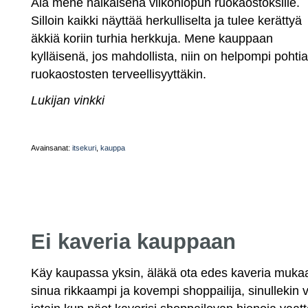
Älä mene nälkäisenä viikonlopun ruokaostoksille.
Silloin kaikki näyttää herkulliselta ja tulee kerättyä
äkkiä koriin turhia herkkuja. Mene kauppaan
kylläisenä, jos mahdollista, niin on helpompi pohtia
ruokaostosten terveellisyyttäkin.
Lukijan vinkki
Avainsanat:
itsekuri
,
kauppa
Ei kaveria kauppaan
Käy kaupassa yksin, äläkä ota edes kaveria mukaan
sinua rikkaampi ja kovempi shoppailija, sinullekin v