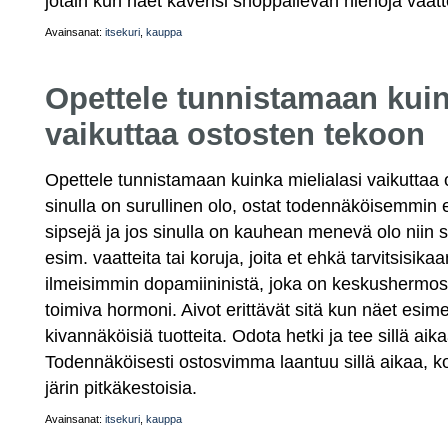
jotain kun näet kaverisi shoppailevan hienoja vaatt
Avainsanat:
itsekuri
,
kauppa
Opettele tunnistamaan kuin
vaikuttaa ostosten tekoon
Opettele tunnistamaan kuinka mielialasi vaikuttaa 
sinulla on surullinen olo, ostat todennäköisemmin e
sipsejä ja jos sinulla on kauhean menevä olo niin 
esim. vaatteita tai koruja, joita et ehkä tarvitsisi
ilmeisimmin dopamiininistä, joka on keskushermost
toimiva hormoni. Aivot erittävät sitä kun näet esime
kivannäköisiä tuotteita. Odota hetki ja tee sillä aik
Todennäköisesti ostosvimma laantuu sillä aikaa, ko
järin pitkäkestoisia.
Avainsanat:
itsekuri
,
kauppa