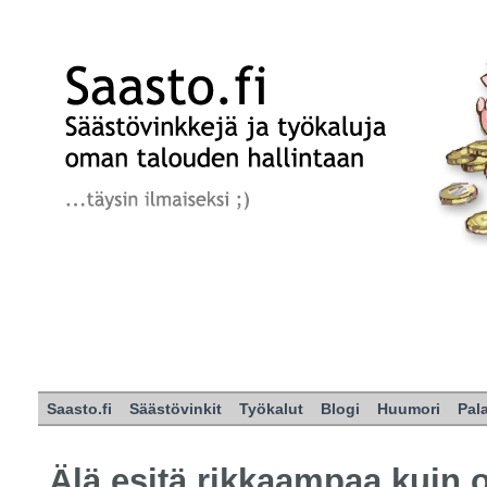
Saasto.fi
Säästövinkit
Työkalut
Blogi
Huumori
Pal
Älä esitä rikkaampaa kuin 