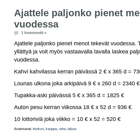
Ajattele paljonko pienet me
vuodessa
1 kommentti »
Ajattele paljonko pienet menot tekevät vuodessa.
yllättyä ja voit myös vastaavalla tavalla laskea pa
vuodessa.
Kahvi kahvilassa kerran päivässä 2 € x 365 d = 73
Lounas ulkona joka arkipäivä 9 € x 260 d = 2340 €
Tupakka-aski päivässä 5 € x 365 d = 1825 €
Auton pesu kerran viikossa 18 € x 52 d = 936 €
10 lottoriviä joka viikko = 10 € x 52 = 520 €
Avainsanat:
itsekuri
,
kauppa
,
raha
,
talous