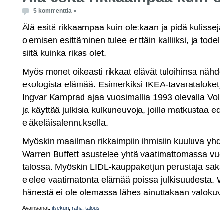
5 kommenttia »
Älä esitä rikkaampaa kuin oletkaan ja pidä kulissej
olemisen esittäminen tulee erittäin kalliiksi, ja todel
siitä kuinka rikas olet.
Myös monet oikeasti rikkaat elävät tuloihinsa nähd
ekologista elämää. Esimerkiksi IKEA-tavarataloket
Ingvar Kamprad ajaa vuosimallia 1993 olevalla Vol
ja käyttää julkisia kulkuneuvoja, joilla matkustaa ed
eläkeläisalennuksella.
Myöskin maailman rikkaimpiin ihmisiin kuuluva yhdy
Warren Buffett asustelee yhtä vaatimattomassa 
talossa. Myöskin LIDL-kauppaketjun perustaja sak
elelee vaatimatonta elämää poissa julkisuudesta.
hänestä ei ole olemassa lähes ainuttakaan valoku
Avainsanat:
itsekuri
,
raha
,
talous