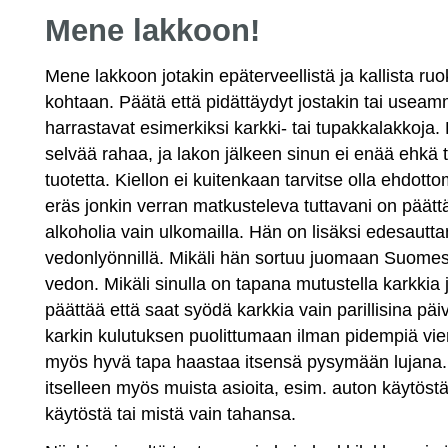
Mene lakkoon!
Mene lakkoon jotakin epäterveellistä ja kallista r
kohtaan. Päätä että pidättäydyt jostakin tai usea
harrastavat esimerkiksi karkki- tai tupakkalakkoja
selvää rahaa, ja lakon jälkeen sinun ei enää ehkä 
tuotetta. Kiellon ei kuitenkaan tarvitse olla ehdott
eräs jonkin verran matkusteleva tuttavani on päätt
alkoholia vain ulkomailla. Hän on lisäksi edesaut
vedonlyönnillä. Mikäli hän sortuu juomaan Suomess
vedon. Mikäli sinulla on tapana mutustella karkkia 
päättää että saat syödä karkkia vain parillisina päiv
karkin kulutuksen puolittumaan ilman pidempiä vier
myös hyvä tapa haastaa itsensä pysymään lujana. 
itselleen myös muista asioita, esim. auton käytöstä
käytöstä tai mistä vain tahansa.