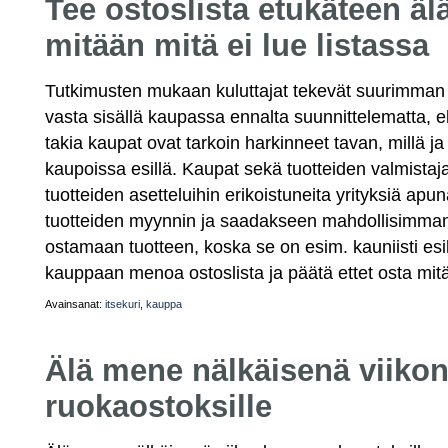
Tee ostoslista etukäteen äl
mitään mitä ei lue listassa
Tutkimusten mukaan kuluttajat tekevät suurimman
vasta sisällä kaupassa ennalta suunnittelematta, e
takia kaupat ovat tarkoin harkinneet tavan, millä ja
kaupoissa esillä. Kaupat sekä tuotteiden valmistaj
tuotteiden asetteluihin erikoistuneita yrityksiä a
tuotteiden myynnin ja saadakseen mahdollisimman 
ostamaan tuotteen, koska se on esim. kauniisti es
kauppaan menoa ostoslista ja päätä ettet osta mitää
Avainsanat:
itsekuri
,
kauppa
Älä mene nälkäisenä viiko
ruokaostoksille