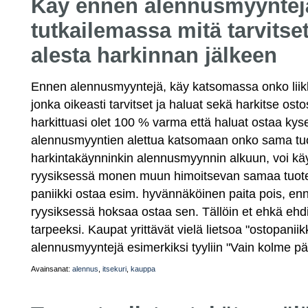
Käy ennen alennusmyyntej
tutkailemassa mitä tarvitset
alesta harkinnan jälkeen
Ennen alennusmyyntejä, käy katsomassa onko liikk
jonka oikeasti tarvitset ja haluat sekä harkitse osto
harkittuasi olet 100 % varma että haluat ostaa kysei
alennusmyyntien alettua katsomaan onko sama tuot
harkintakäynninkin alennusmyynnin alkuun, voi käyd
ryysiksessä monen muun himoitsevan samaa tuotetta
paniikki ostaa esim. hyvännäköinen paita pois, en
ryysiksessä hoksaa ostaa sen. Tällöin et ehkä ehdi
tarpeeksi. Kaupat yrittävät vielä lietsoa "ostopanii
alennusmyyntejä esimerkiksi tyyliin "Vain kolme pä
Avainsanat:
alennus
,
itsekuri
,
kauppa