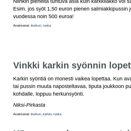
Niinkin pieneltä tuntuva asia kuin karkkilakko voi s
Esim. jos syöt 1,50 euron pienen salmiakkipussin j
vuodessa noin 500 euroa!
Avainsanat:
itsekuri
,
ruoka
Vinkki karkin syönnin lope
Karkin syöntiä on monesti vaikea lopettaa. Kun av
tai pussin muuta naposteltavaa, tiputa joukkoon 
kohdalle, loppuu herkunsyönti.
Niksi-Pirkasta
Avainsanat:
itsekuri
,
karkki
,
ruoka