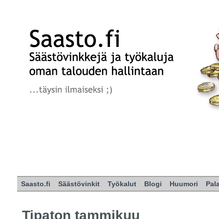
Saasto.fi
Säästövinkit
Työkalut
Blogi
Huumori
Pal
Tipaton tammikuu