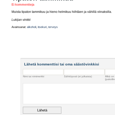
Ei kommentteja
Muista tipaton tammikuu ja hieno helmikuu hiihtäen ja vähillä viinaksilla.
Lukijan vinkki
Avainsanat:
alkoholi
,
itsekuri
,
terveys
Lähetä kommenttisi tai oma säästövinkkisi
Nimi tai nimimerkki
Sähköposti (ei julkaista)
Mikä on
(pakollin