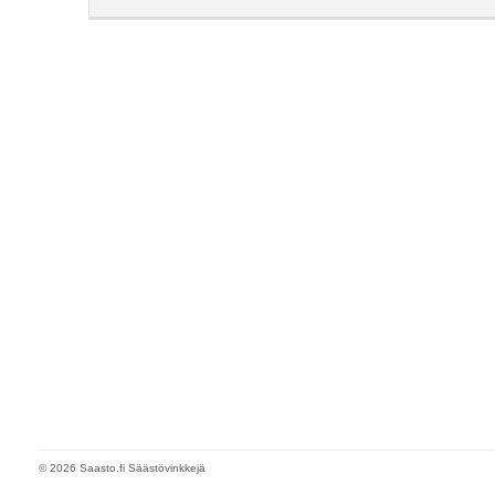
© 2026 Saasto.fi Säästövinkkejä