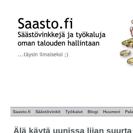
Saasto.fi
Säästövinkit
Työkalut
Blogi
Huumori
Pal
Älä käytä uunissa liian suurta