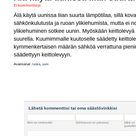
Ei kommentteja
Älä käytä uunissa liian suurta lämpötilaa, sillä kov
sähkönkulutusta ja ruoan ylikiehumista, mutta ei n
ylikiehuminen sotkee uunin. Myöskään keittolevyä e
suurella. Kuumimmalle kuutoselle säädetty keittole
kymmenkertaisen määrän sähköä verrattuna pienim
säädettyyn keittolevyyn.
Avainsanat:
ruoka
,
uuni
Lähetä kommenttisi tai oma säästövinkkisi
Nimi tai nimimerkki
Sähköposti (ei julkaista)
Mikä on
(pakollin