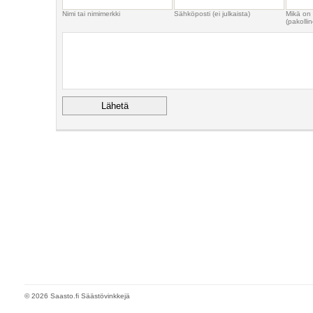
Nimi tai nimimerkki
Sähköposti (ei julkaista)
Mikä on
(pakollin
© 2026 Saasto.fi Säästövinkkejä