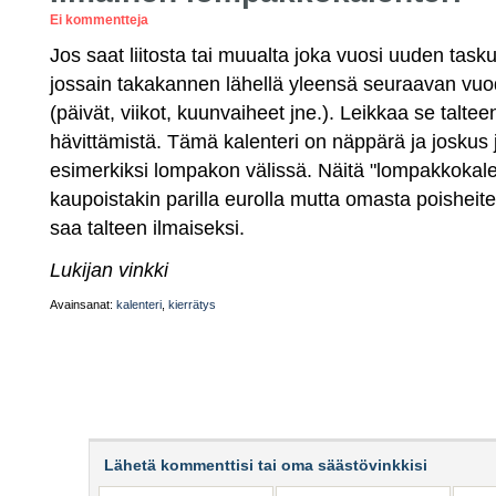
Ei kommentteja
Jos saat liitosta tai muualta joka vuosi uuden task
jossain takakannen lähellä yleensä seuraavan vuod
(päivät, viikot, kuunvaiheet jne.). Leikkaa se talte
hävittämistä. Tämä kalenteri on näppärä ja joskus 
esimerkiksi lompakon välissä. Näitä "lompakkokale
kaupoistakin parilla eurolla mutta omasta poisheite
saa talteen ilmaiseksi.
Lukijan vinkki
Avainsanat:
kalenteri
,
kierrätys
Lähetä kommenttisi tai oma säästövinkkisi