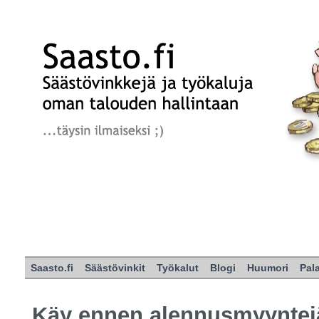
Saasto.fi
Säästövinkit
Työkalut
Blogi
Huumori
Pal
Käy ennen alennusmyyntej