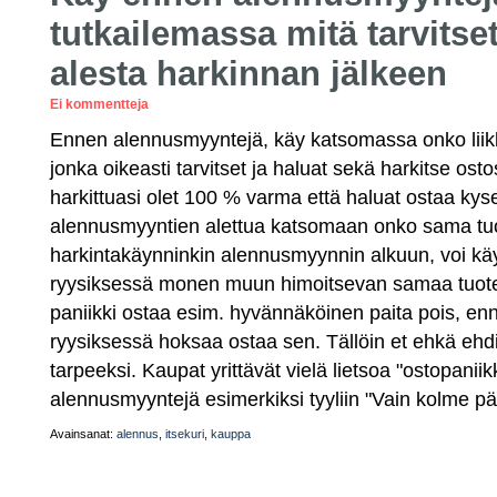
tutkailemassa mitä tarvitset
alesta harkinnan jälkeen
Ei kommentteja
Ennen alennusmyyntejä, käy katsomassa onko liikk
jonka oikeasti tarvitset ja haluat sekä harkitse osto
harkittuasi olet 100 % varma että haluat ostaa kysei
alennusmyyntien alettua katsomaan onko sama tuot
harkintakäynninkin alennusmyynnin alkuun, voi käyd
ryysiksessä monen muun himoitsevan samaa tuotetta
paniikki ostaa esim. hyvännäköinen paita pois, en
ryysiksessä hoksaa ostaa sen. Tällöin et ehkä ehdi
tarpeeksi. Kaupat yrittävät vielä lietsoa "ostopanii
alennusmyyntejä esimerkiksi tyyliin "Vain kolme pä
Avainsanat:
alennus
,
itsekuri
,
kauppa