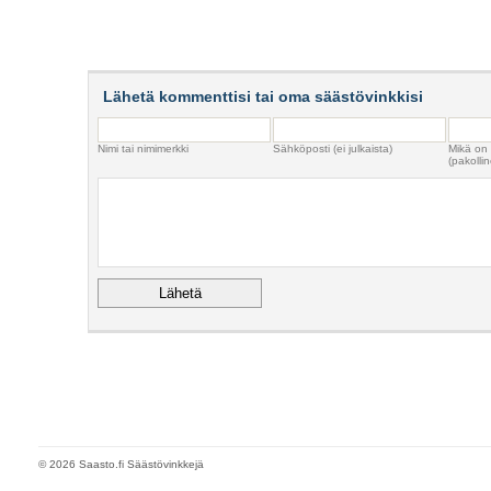
Lähetä kommenttisi tai oma säästövinkkisi
Nimi tai nimimerkki
Sähköposti (ei julkaista)
Mikä on
(pakollin
© 2026 Saasto.fi Säästövinkkejä