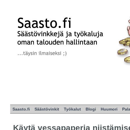
Saasto.fi
Säästövinkit
Työkalut
Blogi
Huumori
Pal
Käytä vessapaperia niistämis