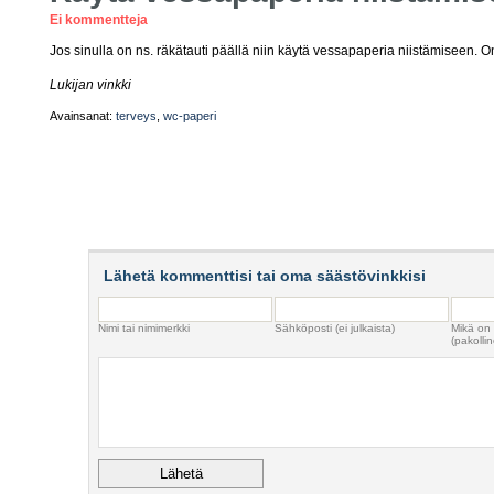
Ei kommentteja
Jos sinulla on ns. räkätauti päällä niin käytä vessapaperia niistämiseen.
Lukijan vinkki
Avainsanat:
terveys
,
wc-paperi
Lähetä kommenttisi tai oma säästövinkkisi
Nimi tai nimimerkki
Sähköposti (ei julkaista)
Mikä on
(pakollin