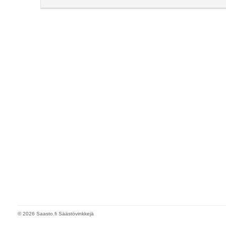
© 2026 Saasto.fi Säästövinkkejä