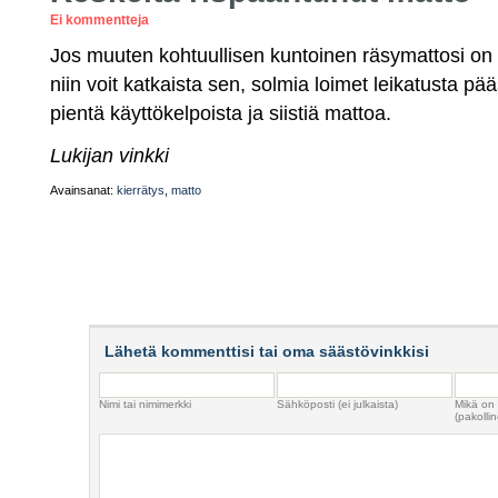
Ei kommentteja
Jos muuten kohtuullisen kuntoinen räsymattosi on r
niin voit katkaista sen, solmia loimet leikatusta pää
pientä käyttökelpoista ja siistiä mattoa.
Lukijan vinkki
Avainsanat:
kierrätys
,
matto
Lähetä kommenttisi tai oma säästövinkkisi
Nimi tai nimimerkki
Sähköposti (ei julkaista)
Mikä on
(pakollin