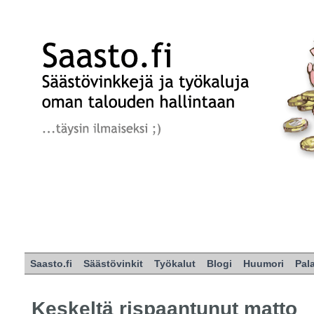
Saasto.fi
Säästövinkit
Työkalut
Blogi
Huumori
Pal
Keskeltä rispaantunut matto