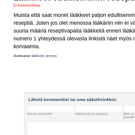
Ei kommentteja
Muista että saat monet lääkkeet paljon edullisemmi
reseptiä. Joten jos olet menossa lääkäriin niin ei 
suuria määriä reseptivapaita lääkkeitä ennen lääkä
numero 1 yhteydessä olevasta linkistä näet myös
korvaamia.
Avainsanat:
lääkkeet
,
terveys
Lähetä kommenttisi tai oma säästövinkkisi
Nimi tai nimimerkki
Sähköposti (ei julkaista)
Mikä on
(pakollin