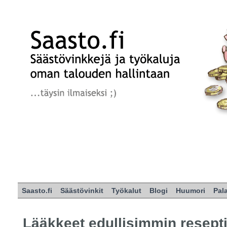
Saasto.fi
Säästövinkit
Työkalut
Blogi
Huumori
Pal
Lääkkeet edullisimmin resepti