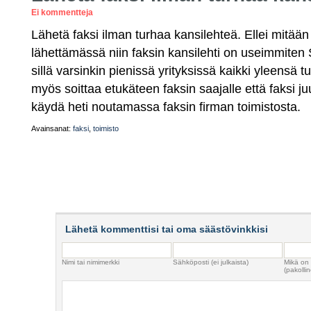
Ei kommentteja
Lähetä faksi ilman turhaa kansilehteä. Ellei mitään 
lähettämässä niin faksin kansilehti on useimmite
sillä varsinkin pienissä yrityksissä kaikki yleensä t
myös soittaa etukäteen faksin saajalle että faksi juu
käydä heti noutamassa faksin firman toimistosta.
Avainsanat:
faksi
,
toimisto
Lähetä kommenttisi tai oma säästövinkkisi
Nimi tai nimimerkki
Sähköposti (ei julkaista)
Mikä on
(pakollin