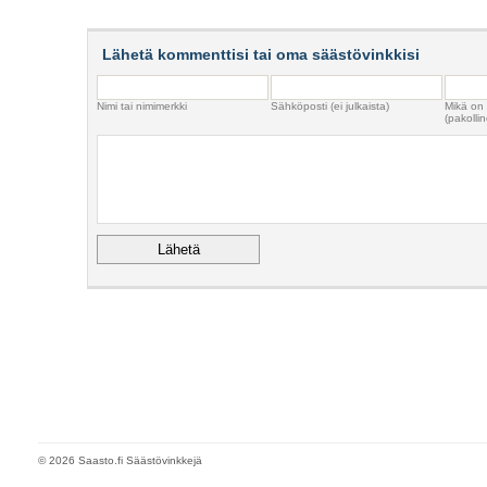
Lähetä kommenttisi tai oma säästövinkkisi
Nimi tai nimimerkki
Sähköposti (ei julkaista)
Mikä on
(pakollin
© 2026 Saasto.fi Säästövinkkejä