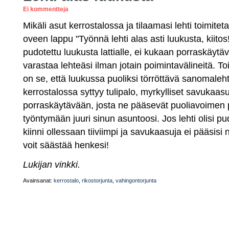
Ei kommentteja
Mikäli asut kerrostalossa ja tilaamasi lehti toimitet
oveen lappu "Työnnä lehti alas asti luukusta, kiitos!
pudotettu luukusta lattialle, ei kukaan porraskäytä
varastaa lehteäsi ilman jotain poimintavälineitä. T
on se, että luukussa puoliksi törröttävä sanomaleht
kerrostalossa syttyy tulipalo, myrkylliset savukaas
porraskäytävään, josta ne pääsevät puoliavoimen 
työntymään juuri sinun asuntoosi. Jos lehti olisi pudo
kiinni ollessaan tiiviimpi ja savukaasuja ei pääsisi 
voit säästää henkesi!
Lukijan vinkki.
Avainsanat:
kerrostalo
,
rikostorjunta
,
vahingontorjunta