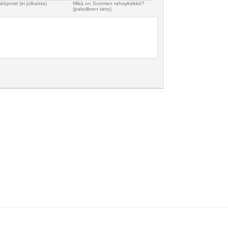
köposti (ei julkaista)
Mikä on Suomen rahayksikkö?
(pakollinen tieto)