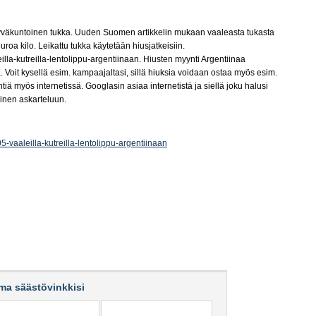
a hyväkuntoinen tukka. Uuden Suomen artikkelin mukaan vaaleasta tukasta
oa kilo. Leikattu tukka käytetään hiusjatkeisiin.
illa-kutreilla-lentolippu-argentiinaan. Hiusten myynti Argentiinaa
Voit kysellä esim. kampaajaltasi, sillä hiuksia voidaan ostaa myös esim.
tiä myös internetissä. Googlasin asiaa internetistä ja siellä joku halusi
oinen askarteluun.
5-vaaleilla-kutreilla-lentolippu-argentiinaan
ma säästövinkkisi