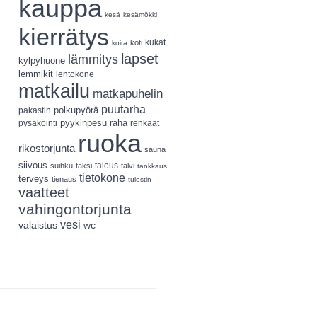
kauppa
kesä
kesämökki
kierrätys
koti
kukat
koira
lapset
lämmitys
kylpyhuone
lemmikit
lentokone
matkailu
matkapuhelin
puutarha
polkupyörä
pakastin
pyykinpesu
pysäköinti
raha
renkaat
ruoka
rikostorjunta
sauna
siivous
talous
suihku
taksi
talvi
tankkaus
tietokone
terveys
tienaus
tulostin
vaatteet
vahingontorjunta
vesi
valaistus
wc