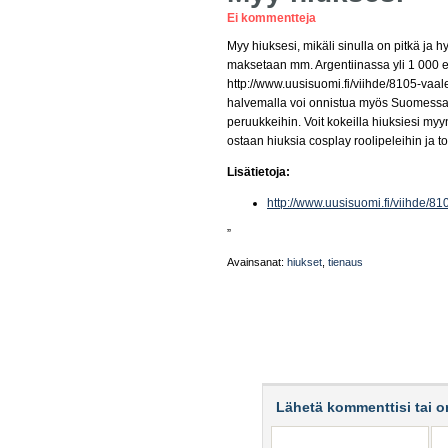
Ei kommentteja
Myy hiuksesi, mikäli sinulla on pitkä j
maksetaan mm. Argentiinassa yli 1 000 eur
http://www.uusisuomi.fi/viihde/8105-vaale
halvemalla voi onnistua myös Suomessa. 
peruukkeihin. Voit kokeilla hiuksiesi myyn
ostaan hiuksia cosplay roolipeleihin ja t
Lisätietoja:
http://www.uusisuomi.fi/viihde/810
”
Avainsanat:
hiukset
,
tienaus
Lähetä kommenttisi tai o