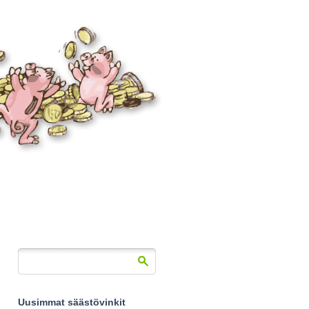
Uusimmat säästövinkit