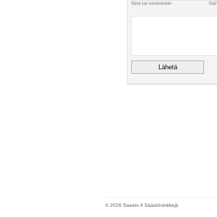
Nimi tai nimimerkki
Säh
© 2026 Saasto.fi Säästövinkkejä