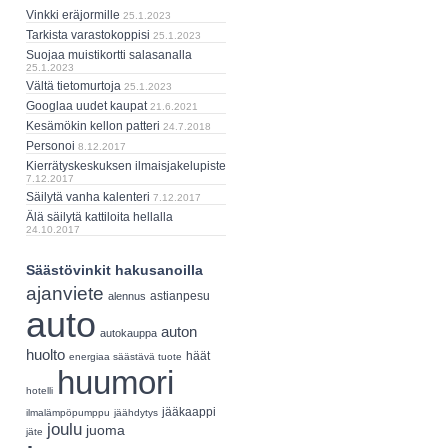
Vinkki eräjormille
25.1.2023
Tarkista varastokoppisi
25.1.2023
Suojaa muistikortti salasanalla
25.1.2023
Vältä tietomurtoja
25.1.2023
Googlaa uudet kaupat
21.6.2021
Kesämökin kellon patteri
24.7.2018
Personoi
8.12.2017
Kierrätyskeskuksen ilmaisjakelupiste
7.12.2017
Säilytä vanha kalenteri
7.12.2017
Älä säilytä kattiloita hellalla
24.10.2017
Säästövinkit hakusanoilla
ajanviete
astianpesu
alennus
auto
auton
autokauppa
huolto
häät
energiaa säästävä tuote
huumori
hotelli
jääkaappi
ilmalämpöpumppu
jäähdytys
joulu
juoma
jäte