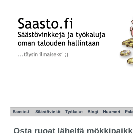
Saasto.fi
Säästövinkit
Työkalut
Blogi
Huumori
Pal
Osta ruoat läheltä mökkipaik