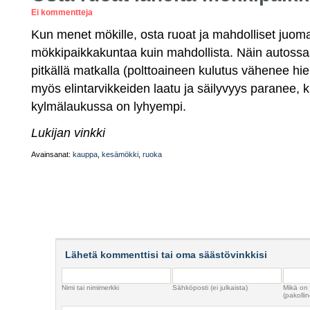
Ei kommentteja
Kun menet mökille, osta ruoat ja mahdolliset juomat
mökkipaikkakuntaa kuin mahdollista. Näin autos
pitkällä matkalla (polttoaineen kulutus vähenee hi
myös elintarvikkeiden laatu ja säilyvyys paranee,
kylmälaukussa on lyhyempi.
Lukijan vinkki
Avainsanat:
kauppa
,
kesämökki
,
ruoka
Lähetä kommenttisi tai oma säästövinkkisi
Nimi tai nimimerkki
Sähköposti (ei julkaista)
Mikä on
(pakollin