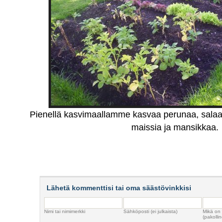
Pienellä kasvimaallamme kasvaa perunaa, salaatti
maissia ja mansikkaa.
Lähetä kommenttisi tai oma säästövinkkisi
Nimi tai nimimerkki
Sähköposti (ei julkaista)
Mikä on
(pakollin