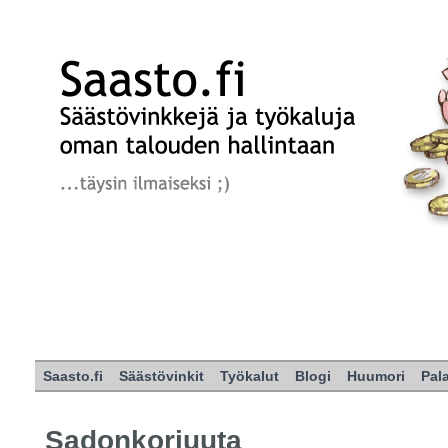
Saasto.fi
Säästövinkit
Työkalut
Blogi
Huumori
Pal
Sadonkorjuuta