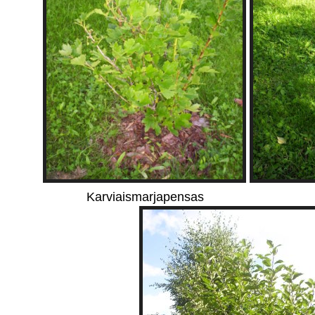
Karviaismarjapensas 