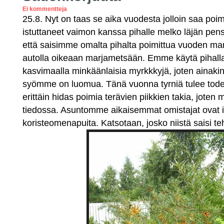
Ei kommentteja
25.8. Nyt on taas se aika vuodesta jolloin saa po
istuttaneet vaimon kanssa pihalle melko läjän pen
että saisimme omalta pihalta poimittua vuoden marj
autolla oikeaan marjametsään. Emme käytä pih
kasvimaalla minkäänlaisia myrkkkyjä, joten ainakin
syömme on luomua. Tänä vuonna tyrniä tulee todell
erittäin hidas poimia terävien piikkien takia, joten
tiedossa. Asuntomme aikaisemmat omistajat ovat 
koristeomenapuita. Katsotaan, josko niistä saisi teh