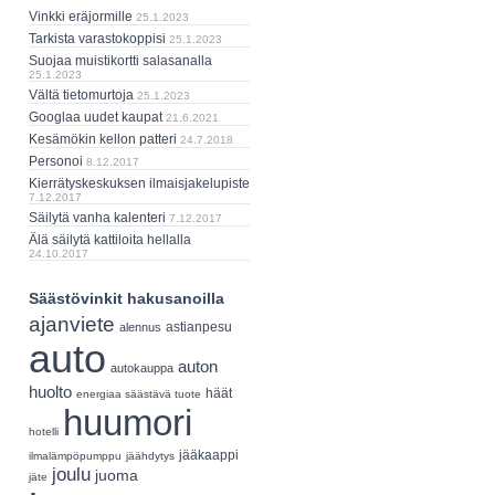
Vinkki eräjormille
25.1.2023
Tarkista varastokoppisi
25.1.2023
Suojaa muistikortti salasanalla
25.1.2023
Vältä tietomurtoja
25.1.2023
Googlaa uudet kaupat
21.6.2021
Kesämökin kellon patteri
24.7.2018
Personoi
8.12.2017
Kierrätyskeskuksen ilmaisjakelupiste
7.12.2017
Säilytä vanha kalenteri
7.12.2017
Älä säilytä kattiloita hellalla
24.10.2017
Säästövinkit hakusanoilla
ajanviete
astianpesu
alennus
auto
auton
autokauppa
huolto
häät
energiaa säästävä tuote
huumori
hotelli
jääkaappi
ilmalämpöpumppu
jäähdytys
joulu
juoma
jäte