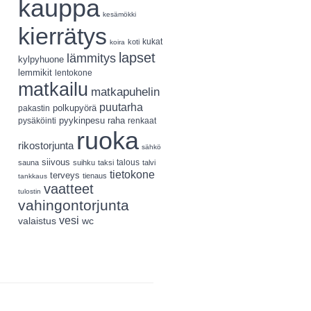
kauppa
kesämökki
kierrätys
koti
kukat
koira
lapset
lämmitys
kylpyhuone
lemmikit
lentokone
matkailu
matkapuhelin
puutarha
polkupyörä
pakastin
pyykinpesu
pysäköinti
raha
renkaat
ruoka
rikostorjunta
sähkö
siivous
talous
sauna
suihku
taksi
talvi
tietokone
terveys
tienaus
tankkaus
vaatteet
tulostin
vahingontorjunta
vesi
valaistus
wc