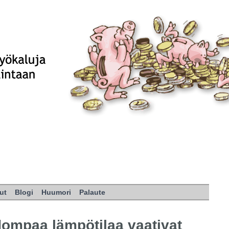
ut
Blogi
Huumori
Palaute
dompaa lämpötilaa vaativat