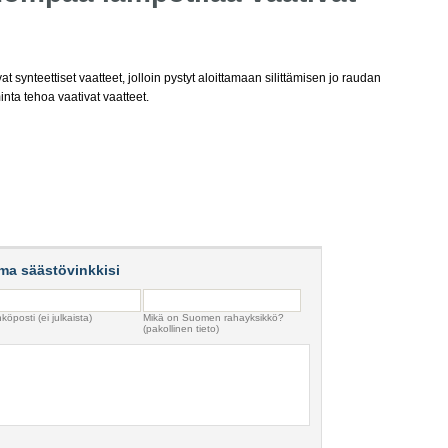
 synteettiset vaatteet, jolloin pystyt aloittamaan silittämisen jo raudan
nta tehoa vaativat vaatteet.
ma säästövinkkisi
köposti (ei julkaista)
Mikä on Suomen rahayksikkö?
(pakollinen tieto)