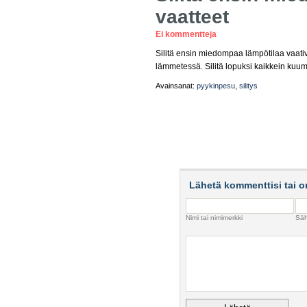
vaatteet
Ei kommentteja
Silitä ensin miedompaa lämpötilaa vaativat
lämmetessä. Silitä lopuksi kaikkein kuumi
Avainsanat:
pyykinpesu
,
silitys
Lähetä kommenttisi tai o
Nimi tai nimimerkki
Säh