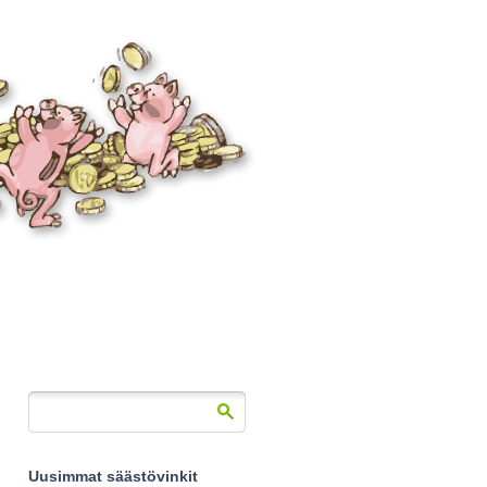
Uusimmat säästövinkit