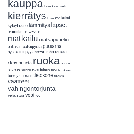
kauppa
kesä
kesämökki
kierrätys
koti
kukat
koira
lapset
lämmitys
kylpyhuone
lemmikit
lentokone
matkailu
matkapuhelin
puutarha
polkupyörä
pakastin
pyykinpesu
pysäköinti
raha
renkaat
ruoka
rikostorjunta
sauna
siivous
talous
suihku
taksi
talvi
tankkaus
tietokone
terveys
tienaus
tulostin
vaatteet
vahingontorjunta
vesi
valaistus
wc