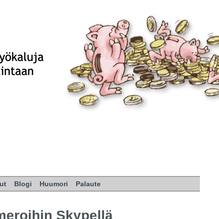
ut
Blogi
Huumori
Palaute
meroihin Skypellä