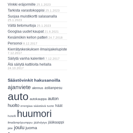
Vinkki eräjormille
25.1.2023
Tarkista varastokoppisi
25.1.2023
Suojaa muistikortti salasanalla
25.1.2023
Vältä tietomurtoja
25.1.2023
Googlaa uudet kaupat
21.6.2021
Kesämökin kellon patteri
24.7.2018
Personoi
8.12.2017
Kierrätyskeskuksen ilmaisjakelupiste
7.12.2017
Säilytä vanha kalenteri
7.12.2017
Älä säilytä kattiloita hellalla
24.10.2017
Säästövinkit hakusanoilla
ajanviete
astianpesu
alennus
auto
auton
autokauppa
huolto
häät
energiaa säästävä tuote
huumori
hotelli
jääkaappi
ilmalämpöpumppu
jäähdytys
joulu
juoma
jäte