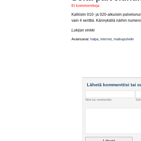
Ei kommentteja
Kalliisiin 010- ja 020-alkuisiin palvelun
vain 4 senttiä. Kännykällä näihin numer
Lukijan vinkki
Avainsanat:
halpa
,
internet
,
matkapuhelin
Lähetä kommenttisi tai o
Nimi tai nimimerkki
Säh