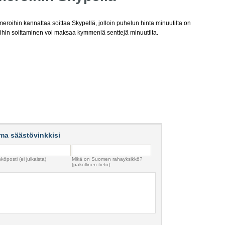
umeroihin kannattaa soittaa Skypellä, jolloin puhelun hinta minuutilta on
oihin soittaminen voi maksaa kymmeniä senttejä minuutilta.
ma säästövinkkisi
köposti (ei julkaista)
Mikä on Suomen rahayksikkö?
(pakollinen tieto)