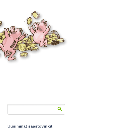
Uusimmat säästövinkit