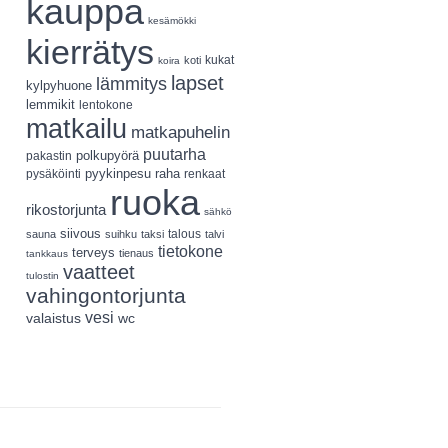
kauppa
kesämökki
kierrätys
koti
kukat
koira
lapset
lämmitys
kylpyhuone
lemmikit
lentokone
matkailu
matkapuhelin
puutarha
polkupyörä
pakastin
pyykinpesu
pysäköinti
raha
renkaat
ruoka
rikostorjunta
sähkö
siivous
talous
sauna
suihku
taksi
talvi
tietokone
terveys
tienaus
tankkaus
vaatteet
tulostin
vahingontorjunta
vesi
valaistus
wc