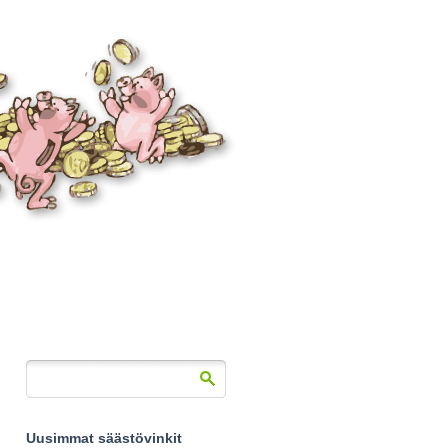
Uusimmat säästövinkit