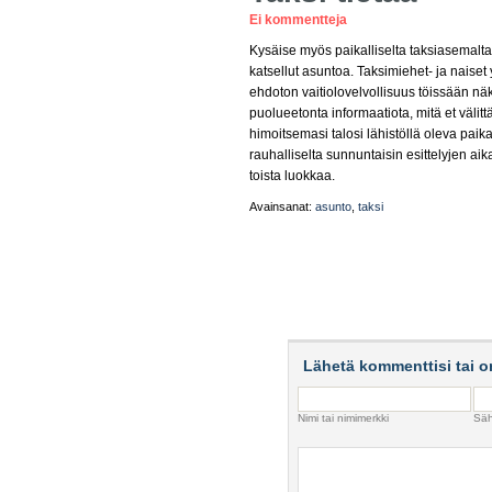
Ei kommentteja
Kysäise myös paikalliselta taksiasemalta, 
katsellut asuntoa. Taksimiehet- ja naiset
ehdoton vaitiolovelvollisuus töissään näke
puolueetonta informaatiota, mitä et välittä
himoitsemasi talosi lähistöllä oleva paik
rauhalliselta sunnuntaisin esittelyjen aik
toista luokkaa.
Avainsanat:
asunto
,
taksi
Lähetä kommenttisi tai o
Nimi tai nimimerkki
Säh