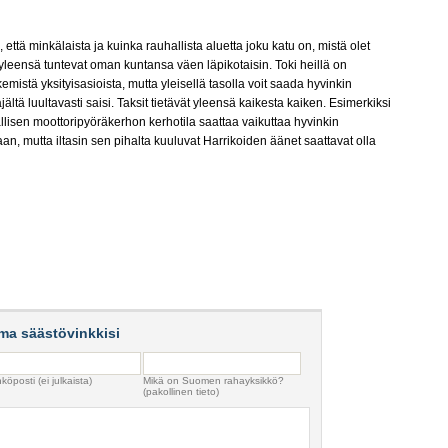
että minkälaista ja kuinka rauhallista aluetta joku katu on, mistä olet
 yleensä tuntevat oman kuntansa väen läpikotaisin. Toki heillä on
mistä yksityisasioista, mutta yleisellä tasolla voit saada hyvinkin
jältä luultavasti saisi. Taksit tietävät yleensä kaikesta kaiken. Esimerkiksi
allisen moottoripyöräkerhon kerhotila saattaa vaikuttaa hyvinkin
aan, mutta iltasin sen pihalta kuuluvat Harrikoiden äänet saattavat olla
ma säästövinkkisi
köposti (ei julkaista)
Mikä on Suomen rahayksikkö?
(pakollinen tieto)