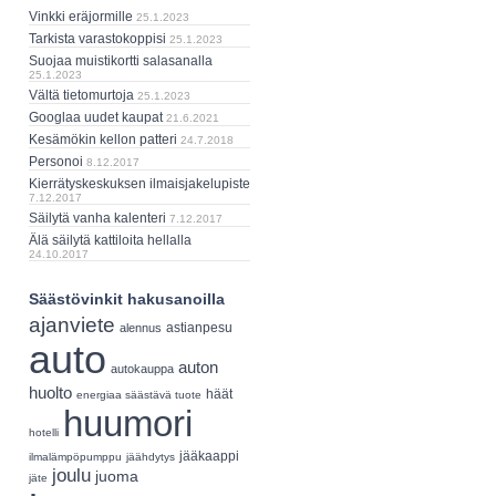
Vinkki eräjormille
25.1.2023
Tarkista varastokoppisi
25.1.2023
Suojaa muistikortti salasanalla
25.1.2023
Vältä tietomurtoja
25.1.2023
Googlaa uudet kaupat
21.6.2021
Kesämökin kellon patteri
24.7.2018
Personoi
8.12.2017
Kierrätyskeskuksen ilmaisjakelupiste
7.12.2017
Säilytä vanha kalenteri
7.12.2017
Älä säilytä kattiloita hellalla
24.10.2017
Säästövinkit hakusanoilla
ajanviete
astianpesu
alennus
auto
auton
autokauppa
huolto
häät
energiaa säästävä tuote
huumori
hotelli
jääkaappi
ilmalämpöpumppu
jäähdytys
joulu
juoma
jäte