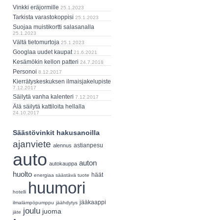
Vinkki eräjormille
25.1.2023
Tarkista varastokoppisi
25.1.2023
Suojaa muistikortti salasanalla
25.1.2023
Vältä tietomurtoja
25.1.2023
Googlaa uudet kaupat
21.6.2021
Kesämökin kellon patteri
24.7.2018
Personoi
8.12.2017
Kierrätyskeskuksen ilmaisjakelupiste
7.12.2017
Säilytä vanha kalenteri
7.12.2017
Älä säilytä kattiloita hellalla
24.10.2017
Säästövinkit hakusanoilla
ajanviete
astianpesu
alennus
auto
auton
autokauppa
huolto
häät
energiaa säästävä tuote
huumori
hotelli
jääkaappi
ilmalämpöpumppu
jäähdytys
joulu
juoma
jäte