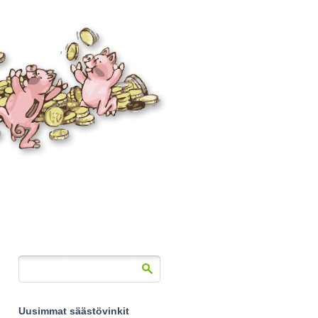
Uusimmat säästövinkit