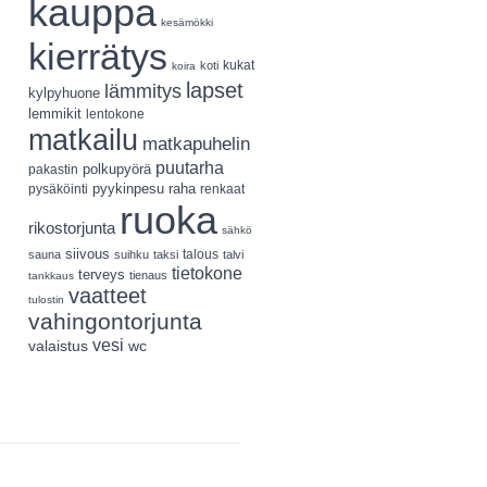
kauppa
kesämökki
kierrätys
koti
kukat
koira
lapset
lämmitys
kylpyhuone
lemmikit
lentokone
matkailu
matkapuhelin
puutarha
polkupyörä
pakastin
pyykinpesu
pysäköinti
raha
renkaat
ruoka
rikostorjunta
sähkö
siivous
talous
sauna
suihku
taksi
talvi
tietokone
terveys
tienaus
tankkaus
vaatteet
tulostin
vahingontorjunta
vesi
valaistus
wc