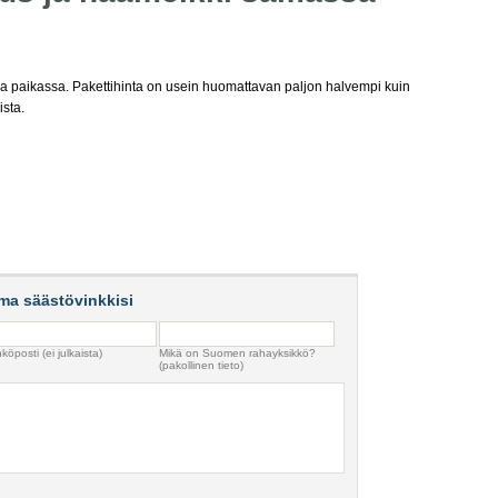
paikassa. Pakettihinta on usein huomattavan paljon halvempi kuin
sta.
ma säästövinkkisi
köposti (ei julkaista)
Mikä on Suomen rahayksikkö?
(pakollinen tieto)