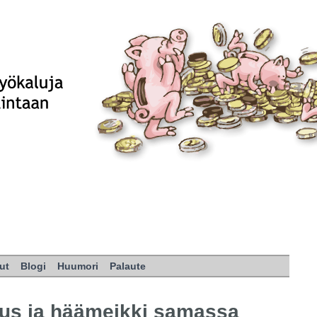
ut
Blogi
Huumori
Palaute
us ja häämeikki samassa