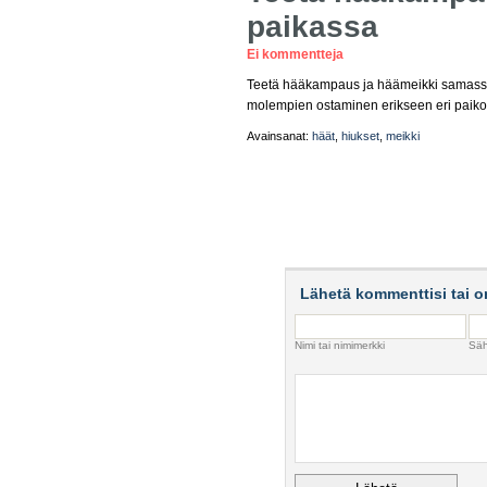
paikassa
Ei kommentteja
Teetä hääkampaus ja häämeikki samassa 
molempien ostaminen erikseen eri paikoi
Avainsanat:
häät
,
hiukset
,
meikki
Lähetä kommenttisi tai o
Nimi tai nimimerkki
Säh