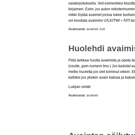
salakirjoituksella. Voit esimerkiksi kirjo
kirjaimen. Esim. jos auton rekisterinum
nilkki löytää avaimet joissa lukee tuolla
voi koodata avaimiisi UÄJIJTWI = ÄITI ta
Avainsanat:
avaimet
,
koti
Huolehdi avaimi
Pidä tarkkaa huolta avaimista ja opeta t
(osoite, gsm-numero tms.) Jos kadotat av
melko huoletta jos olet toiminut oikein. Et
kalliiksi jos yksikin avain katoaa ja kato
Lukijan vinkki
Avainsanat:
avaimet