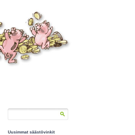
Uusimmat säästövinkit