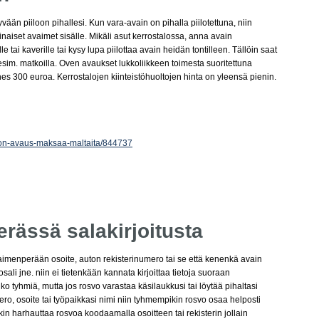
yvään piiloon pihallesi. Kun vara-avain on pihalla piilotettuna, niin
inaiset avaimet sisälle. Mikäli asut kerrostalossa, anna avain
le tai kaverille tai kysy lupa piilottaa avain heidän tontilleen. Tällöin saat
esim. matkoilla. Oven avaukset lukkoliikkeen toimesta suoritettuna
s 300 euroa. Kerrostalojen kiinteistöhuoltojen hinta on yleensä pienin.
lukon-avaus-maksaa-maltaita/844737
rässä salakirjoitusta
vaimenperään osoite, auton rekisterinumero tai se että kenenkä avain
osali jne. niin ei tietenkään kannata kirjoittaa tietoja suoraan
 tyhmiä, mutta jos rosvo varastaa käsilaukkusi tai löytää pihaltasi
ero, osoite tai työpaikkasi nimi niin tyhmempikin rosvo osaa helposti
nkin harhauttaa rosvoa koodaamalla osoitteen tai rekisterin jollain