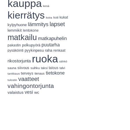
kauppa
kesä
kierrätys
koti
kukat
koira
lapset
lämmitys
kylpyhuone
lemmikit
lentokone
matkailu
matkapuhelin
puutarha
polkupyörä
pakastin
pyykinpesu
pysäköinti
raha
renkaat
ruoka
rikostorjunta
sähkö
siivous
talous
sauna
suihku
taksi
talvi
tietokone
terveys
tienaus
tankkaus
vaatteet
tulostin
vahingontorjunta
vesi
valaistus
wc