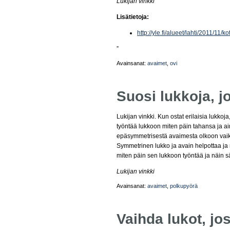
Lukijan vinkki
Lisätietoja:
http://yle.fi/alueet/lahti/2011/
”
Avainsanat:
avaimet
,
ovi
Suosi lukkoja, 
Lukijan vinkki. Kun ostat erilaisia lukkoj
työntää lukkoon miten päin tahansa ja ai
epäsymmetrisestä avaimesta olkoon vaik
Symmetrinen lukko ja avain helpottaa ja n
miten päin sen lukkoon työntää ja näin s
Lukijan vinkki
Avainsanat:
avaimet
,
polkupyörä
Vaihda lukot, j