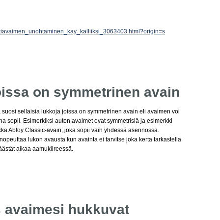
11/kotiavaimen_unohtaminen_kay_kalliiksi_3063403.html?origin=s
joissa on symmetrinen avain
a, suosi sellaisia lukkoja joissa on symmetrinen avain eli avaimen voi
na sopii. Esimerkiksi auton avaimet ovat symmetrisiä ja esimerkki
ka Abloy Classic-avain, joka sopii vain yhdessä asennossa.
opeuttaa lukon avausta kun avainta ei tarvitse joka kerta tarkastella
äästät aikaa aamukiireessä.
os avaimesi hukkuvat