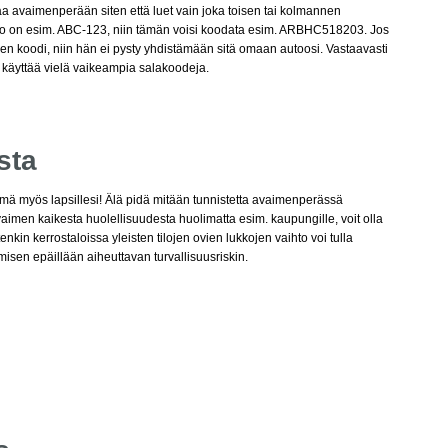
ittaa avaimenperään siten että luet vain joka toisen tai kolmannen
ero on esim. ABC-123, niin tämän voisi koodata esim. ARBHC518203. Jos
inen koodi, niin hän ei pysty yhdistämään sitä omaan autoosi. Vastaavasti
i käyttää vielä vaikeampia salakoodeja.
sta
ämä myös lapsillesi! Älä pidä mitään tunnistetta avaimenperässä
aimen kaikesta huolellisuudesta huolimatta esim. kaupungille, voit olla
enkin kerrostaloissa yleisten tilojen ovien lukkojen vaihto voi tulla
amisen epäillään aiheuttavan turvallisuusriskin.