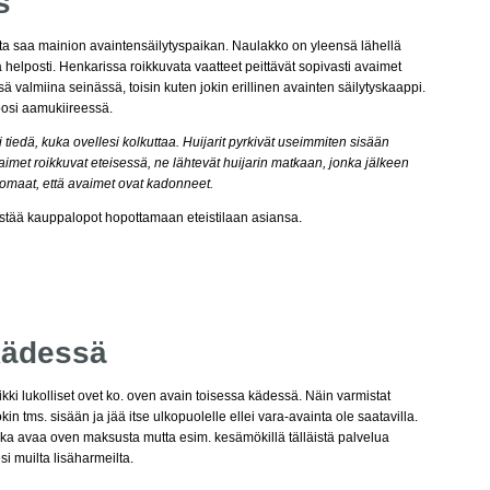
s
sta saa mainion avaintensäilytyspaikan. Naulakko on yleensä lähellä
ä helposti. Henkarissa roikkuvata vaatteet peittävät sopivasti avaimet
sä valmiina seinässä, toisin kuten jokin erillinen avainten säilytyskaappi.
oosi aamukiireessä.
tiedä, kuka ovellesi kolkuttaa. Huijarit pyrkivät useimmiten sisään
aimet roikkuvat eteisessä, ne lähtevät huijarin matkaan, jonka jälkeen
uomaat, että avaimet ovat kadonneet.
stää kauppalopot hopottamaan eteistilaan asiansa.
 kädessä
kki lukolliset ovet ko. oven avain toisessa kädessä. Näin varmistat
ökin tms. sisään ja jää itse ulkopuolelle ellei vara-avainta ole saatavilla.
oka avaa oven maksusta mutta esim. kesämökillä tälläistä palvelua
i muilta lisäharmeilta.