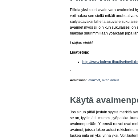
Piilota yksi kotisi avain vara-avaimeksi h
voit hakea sen sieltä mikäli unohdat vars
säilytettäväksi lähellä asuvalle sukulaisel
avaimet myös silloin kun sukulaisesi on 
maksaa suurimmillaan yöaikaan jopa lähe
Lukijan vinkki.
Lisätietoja:
http://www.kaleva.fi/uutiset/ovi
”
Avainsanat:
avaimet
,
oven avaus
Käytä avaimenpe
Jos sinun pitää jostain syystä merkitä a
se on, tyyliin äiti, mummi, työpaikka, kunt
avaimenperään. Yleensä rosvot ovat melko
avaimet, joissa lukee autosi rekisterinum
laskea mitä on yksi ynnä yksi. Voit kuite