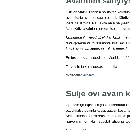
Avainten säilyty
Lukijan vinkki. Eteisen naulakon koukui
ovea, josta avaimet saa otettua ja jätetty
vierailta silmiltä. Naulakko on aina yleen
Näin vältyt avainten hukkumiselta asunt
Kommentteja: Hyytävä vinkki. Koskaan ei 
tekeytyneinä kaupustelijoiksi tms. Jos av
kotisi ovet ovat apposen auki, kunnes h
En tosiaankaan suosittele. Moni kun pää
Terveisin turvallisuusasiantuntija
Avainsanat:
avaimet
Sulje ovi avain
Opettele (ja lapsesi myös) sulkemaan kai
ettet lukitse avainta kotisi, autosi, kesäm
Kerrostaloissa on yleensä huoltofirma, j
harvemmin on. Näin säästät rahaa ja itses