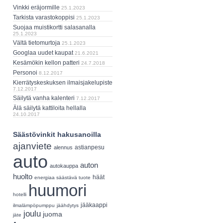
Vinkki eräjormille
25.1.2023
Tarkista varastokoppisi
25.1.2023
Suojaa muistikortti salasanalla
25.1.2023
Vältä tietomurtoja
25.1.2023
Googlaa uudet kaupat
21.6.2021
Kesämökin kellon patteri
24.7.2018
Personoi
8.12.2017
Kierrätyskeskuksen ilmaisjakelupiste
7.12.2017
Säilytä vanha kalenteri
7.12.2017
Älä säilytä kattiloita hellalla
24.10.2017
Säästövinkit hakusanoilla
ajanviete
astianpesu
alennus
auto
auton
autokauppa
huolto
häät
energiaa säästävä tuote
huumori
hotelli
jääkaappi
ilmalämpöpumppu
jäähdytys
joulu
juoma
jäte