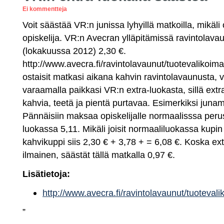
Ei kommentteja
Voit säästää VR:n junissa lyhyillä matkoilla, mikäl
opiskelija. VR:n Avecran ylläpitämissä ravintolav
(lokakuussa 2012) 2,30 €.
http://www.avecra.fi/ravintolavaunut/tuotevalikoima
ostaisit matkasi aikana kahvin ravintolavaunusta, 
varaamalla paikkasi VR:n extra-luokasta, sillä ext
kahvia, teetä ja pientä purtavaa. Esimerkiksi jun
Pännäisiin maksaa opiskelijalle normaalisssa peru
luokassa 5,11. Mikäli joisit normaaliluokassa kupi
kahvikuppi siis 2,30 € + 3,78 + = 6,08 €. Koska ex
ilmainen, säästät tällä matkalla 0,97 €.
Lisätietoja:
http://www.avecra.fi/ravintolavaunut/tuotevali
”