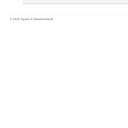
© 2026 Saasto.fi Säästövinkkejä