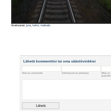
Avainsanat:
juna
,
kahvi
,
matkailu
Lähetä kommenttisi tai oma säästövinkkisi
Nimi tai nimimerkki
Sähköposti (ei julkaista)
Mikä on
(pakollin