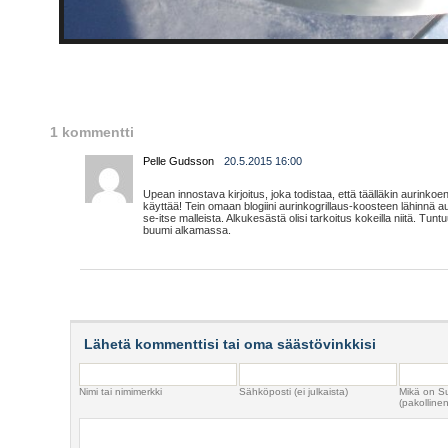
1 kommentti
Pelle Gudsson
20.5.2015 16:00
Upean innostava kirjoitus, joka todistaa, että täälläkin aurinko
käyttää! Tein omaan blogiini aurinkogrillaus-koosteen lähinnä aur
se-itse malleista. Alkukesästä olisi tarkoitus kokeilla niitä. Tuntu
buumi alkamassa.
Lähetä kommenttisi tai oma säästövinkkisi
Nimi tai nimimerkki
Sähköposti (ei julkaista)
Mikä on S
(pakollinen