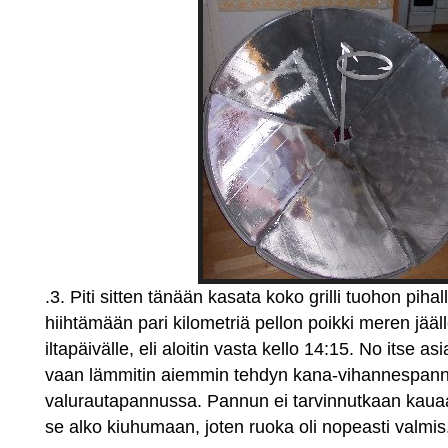
.3. Piti sitten tänään kasata koko grilli tuohon pihal
hiihtämään pari kilometriä pellon poikki meren jäälle
iltapäivälle, eli aloitin vasta kello 14:15. No itse a
vaan lämmitin aiemmin tehdyn kana-vihannespan
valurautapannussa. Pannun ei tarvinnutkaan kauaa 
se alko kiuhumaan, joten ruoka oli nopeasti valmis