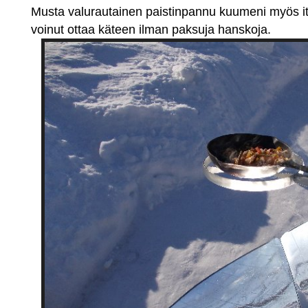
Musta valurautainen paistinpannu kuumeni myös its
voinut ottaa käteen ilman paksuja hanskoja.