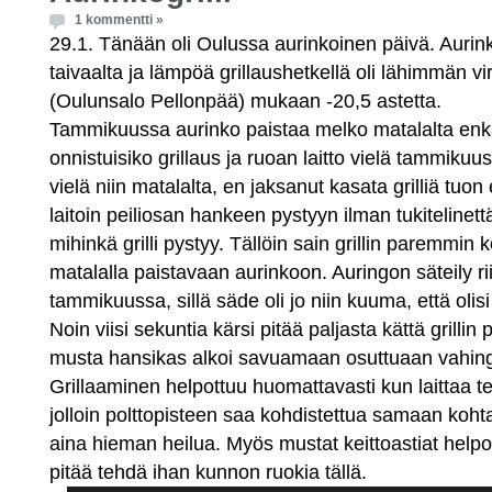
1 kommentti »
29.1. Tänään oli Oulussa aurinkoinen päivä. Aurink
taivaalta ja lämpöä grillaushetkellä oli lähimmän v
(Oulunsalo Pellonpää) mukaan -20,5 astetta.
Tammikuussa aurinko paistaa melko matalalta enkä
onnistuisiko grillaus ja ruoan laitto vielä tammikuu
vielä niin matalalta, en jaksanut kasata grilliä tu
laitoin peiliosan hankeen pystyyn ilman tukitelinettä 
mihinkä grilli pystyy. Tällöin sain grillin paremmin
matalalla paistavaan aurinkoon. Auringon säteily rii
tammikuussa, sillä säde oli jo niin kuuma, että olisi
Noin viisi sekuntia kärsi pitää paljasta kättä grillin
musta hansikas alkoi savuamaan osuttuaan vahing
Grillaaminen helpottuu huomattavasti kun laittaa teli
jolloin polttopisteen saa kohdistettua samaan koh
aina hieman heilua. Myös mustat keittoastiat help
pitää tehdä ihan kunnon ruokia tällä.