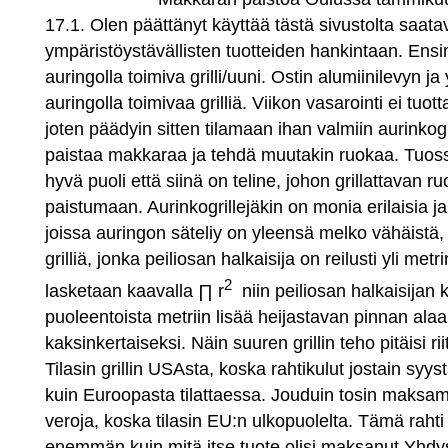
17.1. Olen päättänyt käyttää tästä sivustolta saatav
ympäristöystävällisten tuotteiden hankintaan. Ens
auringolla toimiva grilli/uuni. Ostin alumiinilevyn ja 
auringolla toimivaa grilliä. Viikon vasarointi ei tuot
joten päädyin sitten tilamaan ihan valmiin aurinkogril
paistaa makkaraa ja tehdä muutakin ruokaa. Tuossa
hyvä puoli että siinä on teline, johon grillattavan ruo
paistumaan. Aurinkogrillejäkin on monia erilaisia j
joissa auringon säteliy on yleensä melko vähäistä,
grilliä, jonka peiliosan halkaisija on reilusti yli me
2
lasketaan kaavalla ∏ r
niin peiliosan halkaisijan
puoleentoista metriin lisää heijastavan pinnan alaa r
kaksinkertaiseksi. Näin suuren grillin teho pitäisi rii
Tilasin grillin USAsta, koska rahtikulut jostain syy
kuin Euroopasta tilattaessa. Jouduin tosin maksam
veroja, koska tilasin EU:n ulkopuolelta. Tämä rahti 
enemmän kuin mitä itse tuote olisi maksanut Yhdysv