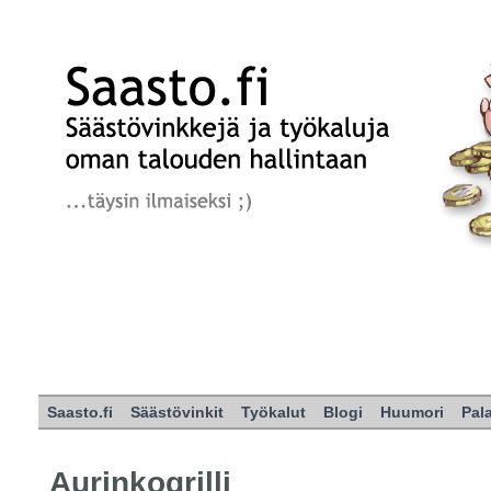
Saasto.fi
Säästövinkit
Työkalut
Blogi
Huumori
Pal
Aurinkogrilli