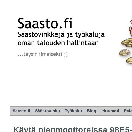
Saasto.fi
Säästövinkit
Työkalut
Blogi
Huumori
Pal
Käytä pienmoottoreissa 98E5