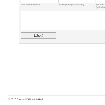
Nimi tai nimimerkki
Sähköposti (ei julkaista)
Mikä on
(pakollin
© 2026 Saasto.fi Säästövinkkejä