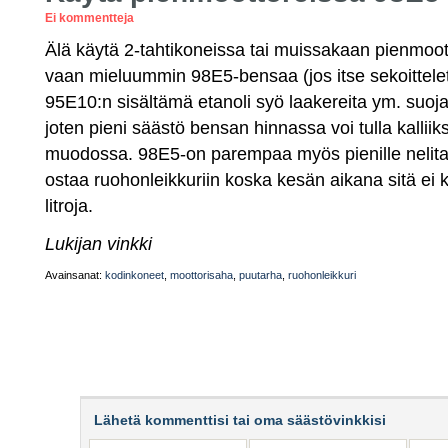
Ei kommentteja
Älä käytä 2-tahtikoneissa tai muissakaan pienmoo
vaan mieluummin 98E5-bensaa (jos itse sekoittelet 
95E10:n sisältämä etanoli syö laakereita ym. suoj
joten pieni säästö bensan hinnassa voi tulla kalliik
muodossa. 98E5-on parempaa myös pienille nelitahti
ostaa ruohonleikkuriin koska kesän aikana sitä ei 
litroja.
Lukijan vinkki
Avainsanat:
kodinkoneet
,
moottorisaha
,
puutarha
,
ruohonleikkuri
Lähetä kommenttisi tai oma säästövinkkisi