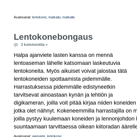
Avainsanat:
lentokone
,
matkailu
,
matkalla
Lentokonebongaus
3 kommenttia »
Halpa ajanviete lasten kanssa on mennä
lentoaseman lähelle katsomaan laskeutuvia
lentokoneita. Myös aikuiset voivat jalostaa tätä
lentokoneiden spottaamista pidemmälle.
Harrastuksessa pidemmälle edistyneetkin
tarvitsevat ainoastaan kynän ja lehtiön ja
digikameran, joilla voit pitää kirjaa niiden koneiden 
jotka olet nähnyt. Kokeneemmilla harrastajilla on
joilla pystyy kuulemaan koneiden ja lennonjohdon 
suuntaamaan tarvittaessa oikean kiitoradan äärelle
Avainsanat:
ajanviete
,
lentokone