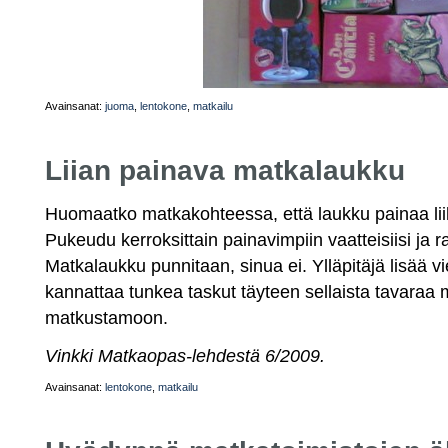
Avainsanat:
juoma
,
lentokone
,
matkailu
Liian painava matkalaukku
Huomaatko matkakohteessa, että laukku painaa li
Pukeudu kerroksittain painavimpiin vaatteisiisi ja r
Matkalaukku punnitaan, sinua ei. Ylläpitäjä lisää vie
kannattaa tunkea taskut täyteen sellaista tavaraa
matkustamoon.
Vinkki Matkaopas-lehdestä 6/2009.
Avainsanat:
lentokone
,
matkailu