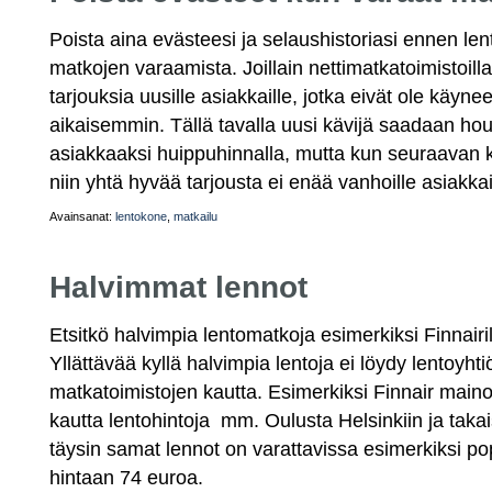
Poista aina evästeesi ja selaushistoriasi ennen len
matkojen varaamista. Joillain nettimatkatoimistoill
tarjouksia uusille asiakkaille, jotka eivät ole käyne
aikaisemmin. Tällä tavalla uusi kävijä saadaan ho
asiakkaaksi huippuhinnalla, mutta kun seuraavan 
niin yhtä hyvää tarjousta ei enää vanhoille asiakkai
Avainsanat:
lentokone
,
matkailu
Halvimmat lennot
Etsitkö halvimpia lentomatkoja esimerkiksi Finnairil
Yllättävää kyllä halvimpia lentoja ei löydy lentoyhti
matkatoimistojen kautta. Esimerkiksi Finnair main
kautta lentohintoja mm. Oulusta Helsinkiin ja taka
täysin samat lennot on varattavissa esimerkiksi pop
hintaan 74 euroa.