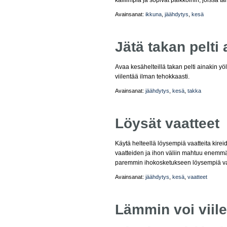
kalliimpia ja sopivat paikkoihin, joissa 
Avainsanat:
ikkuna
,
jäähdytys
,
kesä
Jätä takan pelti 
Avaa kesähelteillä takan pelti ainakin yö
viilentää ilman tehokkaasti.
Avainsanat:
jäähdytys
,
kesä
,
takka
Löysät vaatteet
Käytä helteellä löysempiä vaatteita kireid
vaatteiden ja ihon väliin mahtuu enemmän
paremmin ihokosketukseen löysempiä vaa
Avainsanat:
jäähdytys
,
kesä
,
vaatteet
Lämmin voi viil