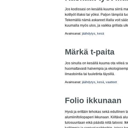
Jos kodissasi on kesällä kuuma siirrä ma
kotityöt illaksi tai yöksi. Paljon lämpöä 
Tekemällä nämä askareet illalla voit sääst
kuumalla myös ulos, ja vaikka grillata ul
Avainsanat:
jäähdytys
,
kesä
Märkä t-paita
Jos sinulla on kesällä kuuma ota viileä sui
huomattavasti halvempia ja ekologisemp
ilmastointia tai tuuletinta täysillä.
Avainsanat:
jäähdytys
,
kesä
,
vaatteet
Folio ikkunaan
Hyvä ja erittäin tehokas sekä edullinen t
alumiinifoliopaperi ikkunaan. Kiiltävä alu
tulosuuntaan eikä päästä niitä taloosi. 