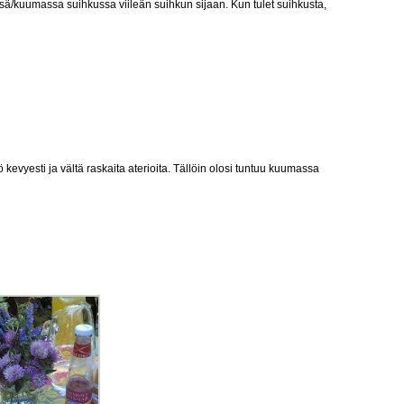
ä/kuumassa suihkussa viileän suihkun sijaan. Kun tulet suihkusta,
ö kevyesti ja vältä raskaita aterioita. Tällöin olosi tuntuu kuumassa