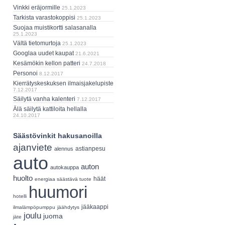
Vinkki eräjormille
25.1.2023
Tarkista varastokoppisi
25.1.2023
Suojaa muistikortti salasanalla
25.1.2023
Vältä tietomurtoja
25.1.2023
Googlaa uudet kaupat
21.6.2021
Kesämökin kellon patteri
24.7.2018
Personoi
8.12.2017
Kierrätyskeskuksen ilmaisjakelupiste
7.12.2017
Säilytä vanha kalenteri
7.12.2017
Älä säilytä kattiloita hellalla
24.10.2017
Säästövinkit hakusanoilla
ajanviete
astianpesu
alennus
auto
auton
autokauppa
huolto
häät
energiaa säästävä tuote
huumori
hotelli
jääkaappi
ilmalämpöpumppu
jäähdytys
joulu
juoma
jäte