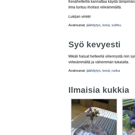
Kesähelteillä kannattaa käydä lämpimäss
ilma tuntuu ihollasi viileämmältä.
Lukijan vinkki
Avainsanat:
jäähdytys
,
kesä
,
suihku
Syö kevyesti
Mikäli haluat helteellä viilennystä niin sy
virkeämmältä ja vähemmän tukalalta.
Avainsanat:
jäähdytys
,
kesä
,
ruoka
Ilmaisia kukkia