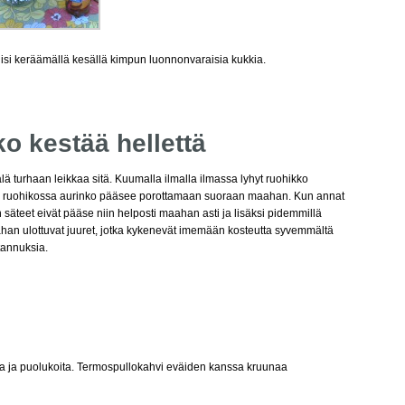
iisi keräämällä kesällä kimpun luonnonvaraisia kukkia.
o kestää hellettä
lä turhaan leikkaa sitä. Kuumalla ilmalla ilmassa lyhyt ruohikko
sä ruohikossa aurinko pääsee porottamaan suoraan maahan. Kun annat
 säteet eivät pääse niin helposti maahan asti ja lisäksi pidemmillä
an ulottuvat juuret, jotka kykenevät imemään kosteutta syvemmältä
tannuksia.
ta ja puolukoita. Termospullokahvi eväiden kanssa kruunaa