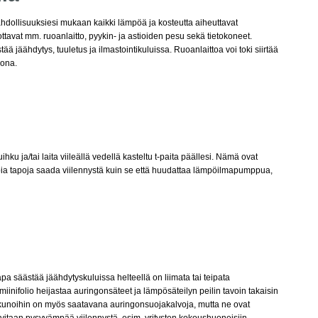
hdollisuuksiesi mukaan kaikki lämpöä ja kosteutta aiheuttavat
tuottavat mm. ruoanlaitto, pyykin- ja astioiden pesu sekä tietokoneet.
ää jäähdytys, tuuletus ja ilmastointikuluissa. Ruoanlaittoa voi toki siirtää
kona.
hku ja/tai laita viileällä vedellä kasteltu t-paita päällesi. Nämä ovat
ia tapoja saada viilennystä kuin se että huudattaa lämpöilmapumppua,
apa säästää jäähdytyskuluissa helteellä on liimata tai teipata
miinifolio heijastaa auringonsäteet ja lämpösäteilyn peilin tavoin takaisin
Ikkunoihin on myös saatavana auringonsuojakalvoja, mutta ne ovat