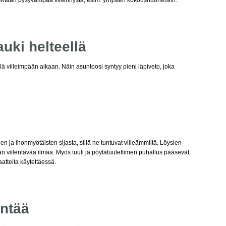
tarvitaan pysyvämpää viilennystä, esim. yritysten kokoushuoneisiin.
auki helteellä
llä viileimpään aikaan. Näin asuntoosi syntyy pieni läpiveto, joka
en ja ihonmyötäisten sijasta, sillä ne tuntuvat viileämmiltä. Löysien
 viilentävää ilmaa. Myös tuuli ja pöytätuulettimen puhallus pääsevät
tteita käytettäessä.
entää