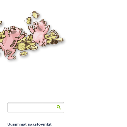
Uusimmat säästövinkit