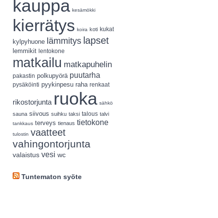
kauppa
kesämökki
kierrätys
koti
kukat
koira
lapset
lämmitys
kylpyhuone
lemmikit
lentokone
matkailu
matkapuhelin
puutarha
polkupyörä
pakastin
pyykinpesu
pysäköinti
raha
renkaat
ruoka
rikostorjunta
sähkö
siivous
talous
sauna
suihku
taksi
talvi
tietokone
terveys
tienaus
tankkaus
vaatteet
tulostin
vahingontorjunta
vesi
valaistus
wc
Tuntematon syöte