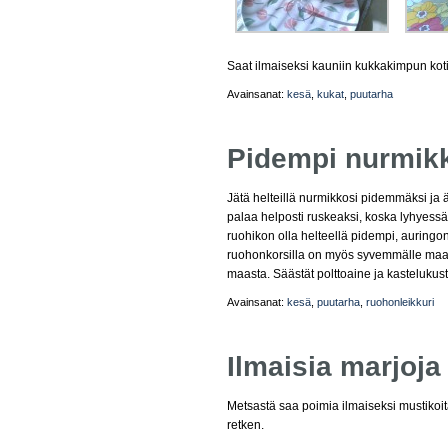
Saat ilmaiseksi kauniin kukkakimpun kot
Avainsanat:
kesä
,
kukat
,
puutarha
Pidempi nurmikk
Jätä helteillä nurmikkosi pidemmäksi ja ä
palaa helposti ruskeaksi, koska lyhyes
ruohikon olla helteellä pidempi, auringon
ruohonkorsilla on myös syvemmälle maah
maasta. Säästät polttoaine ja kastelukus
Avainsanat:
kesä
,
puutarha
,
ruohonleikkuri
Ilmaisia marjoja
Metsastä saa poimia ilmaiseksi mustikoi
retken.