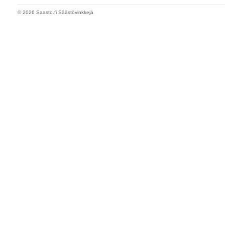
© 2026 Saasto.fi Säästövinkkejä