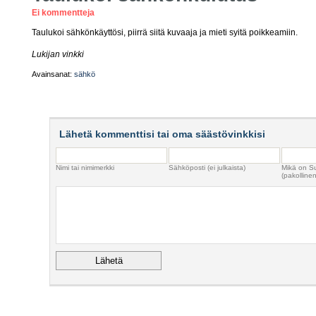
Ei kommentteja
Taulukoi sähkönkäyttösi, piirrä siitä kuvaaja ja mieti syitä poikkeamiin.
Lukijan vinkki
Avainsanat:
sähkö
Lähetä kommenttisi tai oma säästövinkkisi
Nimi tai nimimerkki
Sähköposti (ei julkaista)
Mikä on S
(pakollinen