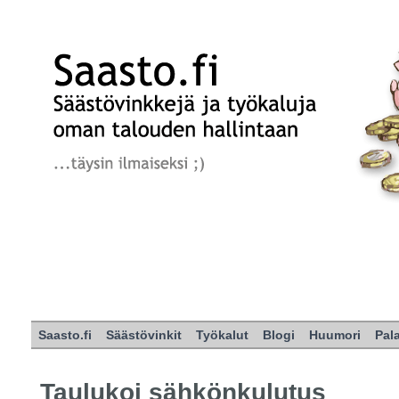
Saasto.fi
Säästövinkit
Työkalut
Blogi
Huumori
Pal
Taulukoi sähkönkulutus